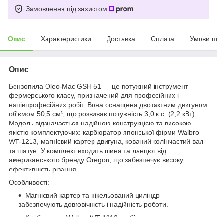
Замовлення під захистом
Опис
Характеристики
Доставка
Оплата
Умови п
Опис
Бензопила Oleo-Mac GSH 51 — це потужний інструмент
фермерського класу, призначений для професійних і
напівпрофесійних робіт. Вона оснащена двотактним двигуном
об'ємом 50,5 см³, що розвиває потужність 3,0 к.с. (2,2 кВт).
Модель відзначається надійною конструкцією та високою
якістю комплектуючих: карбюратор японської фірми Walbro
WT-1213, магнієвий картер двигуна, кований колінчастий вал
та шатун. У комплект входить шина та ланцюг від
американського бренду Oregon, що забезпечує високу
ефективність різання.
Особливості:
Магнієвий картер та нікельований циліндр
забезпечують довговічність і надійність роботи.