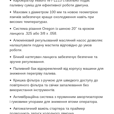
Карбюратор Walbro WT-1213 стабільно подає
паливну суміш для ефективної роботи двигуна.
Маховик з діаметром 100 мм та новою геометрією
язичків забезпечує краще охолодження навіть при
високих температурах.
Система різання Oregon із шиною 20” та кроком
ланцюга .325 або 3/8 x .058.
Алюмінієвий регульований масляний насос дозволяє
налаштувати подачу мастила відповідно до умов
роботи.
Бічний натягувач ланцюга забезпечує безпечне та
зручне регулювання.
Паливний бак відокремлений від корпусу машини для
зниження перегріву палива.
Кришка фільтра з ручкою для швидкого доступу до
повітряного фільтра та свічки запалювання без
використання інструментів.
Антивібраційна система з пружинним амортизатором
і гумовими упорами для зниження втоми оператора.
Автоматичний важіль стартера та праймер
полегшують запуск холодного двигуна.