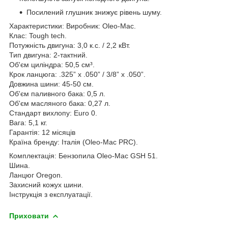
Посилений глушник знижує рівень шуму.
Характеристики: Виробник: Oleo-Mac.
Клас: Tough tech.
Потужність двигуна: 3,0 к.с. / 2,2 кВт.
Тип двигуна: 2-тактний.
Об'єм циліндра: 50,5 см³.
Крок ланцюга: .325” x .050” / 3/8” x .050”.
Довжина шини: 45-50 см.
Об'єм паливного бака: 0,5 л.
Об'єм масляного бака: 0,27 л.
Стандарт вихлопу: Euro 0.
Вага: 5,1 кг.
Гарантія: 12 місяців
Країна бренду: Італія (Oleo-Mac PRC).
Комплектація: Бензопила Oleo-Mac GSH 51.
Шина.
Ланцюг Oregon.
Захисний кожух шини.
Інструкція з експлуатації.
Приховати