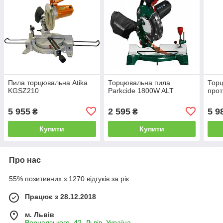
Пила торцювальна Atika
Торцювальна пила
Торц
KGSZ210
Parkcide 1800W ALT
прот
5 955
2 595
5 9
₴
₴
Купити
Купити
Про нас
55% позитивних з 1270 відгуків за рік
Працює з 28.12.2018
м. Львів
Вернадського, 42, Львів, Україна