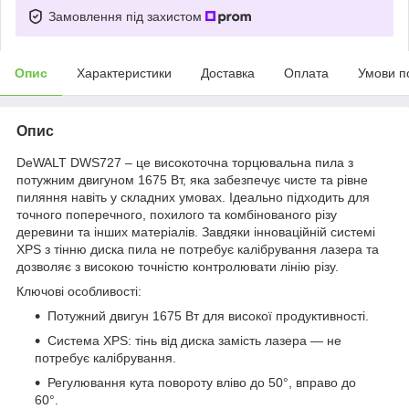
Замовлення під захистом
Опис
Характеристики
Доставка
Оплата
Умови п
Опис
DeWALT DWS727 – це високоточна торцювальна пила з
потужним двигуном 1675 Вт, яка забезпечує чисте та рівне
пиляння навіть у складних умовах. Ідеально підходить для
точного поперечного, похилого та комбінованого різу
деревини та інших матеріалів. Завдяки інноваційній системі
XPS з тінню диска пила не потребує калібрування лазера та
дозволяє з високою точністю контролювати лінію різу.
Ключові особливості:
Потужний двигун 1675 Вт для високої продуктивності.
Система XPS: тінь від диска замість лазера — не
потребує калібрування.
Регулювання кута повороту вліво до 50°, вправо до
60°.