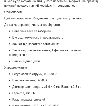
ціною буде актуально тим, у кого невеликий бюджет. На практиці
пристрій показує гарний коефіцієнт продуктивності.
Особливості
Цей тип захисного обладнання має цілу низку переваг.
До таких справедливо можна віднести:
Невелика вага та габарити;
Висока потужність і продуктивність;
Захист від короткого замикання;
Захист від перевантажень; Ефективна система
охолодження;
Легкий підпал дуги.
Характеристики
Регулювання струму, А10-300А
Напруга мережі, B220 В
Діаметр електрода, мм1,6-4,0 мм Вага, кг.2.5 кг.
Гарантія, міс:36
Клас апарата: ситовий
Клас захисту: IP21 ККД, %: 85%