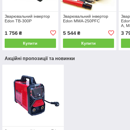
Зварювальний інвертор
Зварювальний інвертор
Звар
Edon TB-300P
Edon MMA-250PFC
Edon
А, M
елек
1 756
5 544
3 7
₴
₴
дисп
Купити
Купити
Акційні пропозиції та новинки