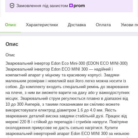
Замовлення під захистом
Опис
Характеристики
Доставка
Оплата
Умови п
Опис
Опис
Зварювальний інвертор Edon Eco Mini-300 (EDON ECO MINI-300)
Зварювальний інвертор Edon ECO MINI 300 — надійний і
компактний апарат у міцному та красивому корпусі. Завдяки
маленьким розмірам і невеликій вазі його легко можна носити із
собою. До комплекту входить спеціальний ремінь до зварювання
на плече, з ним ви зможете варити на даху або у важкодоступних
місцях. Зварювальний струм регулюється плавно в діапазоні від
10 до 300 Амперів, з такими показниками ви сміливо можете
використовувати електрод діаметром 1.6 до 4.0 мм. Якість
зварюваних деталей висока завдяки стабільній дузі. Працює від
мережі 220 В і стійкий до перепадів і стрибків напруги. Повітряне
охолодження примусове не дасть сильно нагрітися. Купити
зварювальний інверторний апарат Edon ECO MINI 300 за низькою