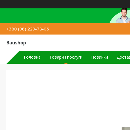
+380 (98) 229-78-06
Baushop
Головна
Товари і послуги
Новинки
Достав