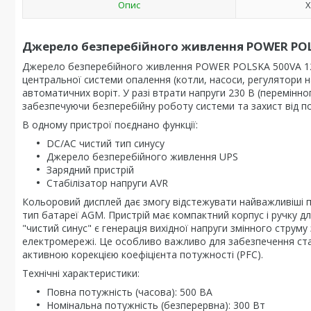
Опис
Х
Джерело безперебійного живлення POWER POL
Джерело безперебійного живлення POWER POLSKA 500VA 12V
центральної системи опалення (котли, насоси, регулятори на
автоматичних воріт. У разі втрати напруги 230 В (перемінн
забезпечуючи безперебійну роботу системи та захист від п
В одному пристрої поєднано функції:
DC/AC чистий тип синусу
Джерело безперебійного живлення UPS
Зарядний пристрій
Стабілізатор напруги AVR
Кольоровий дисплей дає змогу відстежувати найважливіші п
тип батареї AGM. Пристрій має компактний корпус і ручку 
"чистий синус" є генерація вихідної напруги змінного струм
електромережі. Це особливо важливо для забезпечення стаб
активною корекцією коефіцієнта потужності (PFC).
Технічні характеристики:
Повна потужність (часова): 500 ВА
Номінальна потужність (безперервна): 300 Вт