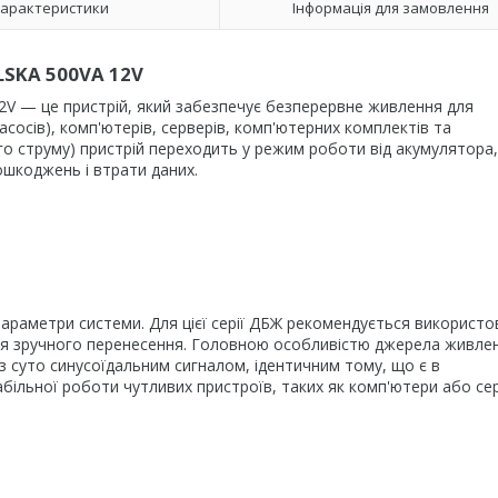
арактеристики
Інформація для замовлення
SKA 500VA 12V
 — це пристрій, який забезпечує безперервне живлення для
сосів), комп'ютерів, серверів, комп'ютерних комплектів та
ого струму) пристрій переходить у режим роботи від акумулятора,
ошкоджень і втрати даних.
араметри системи. Для цієї серії ДБЖ рекомендується використо
для зручного перенесення. Головною особливістю джерела живле
у з суто синусоїдальним сигналом, ідентичним тому, що є в
ільної роботи чутливих пристроїв, таких як комп'ютери або се