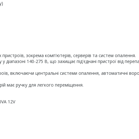
у)
 пристроїв, зокрема комп'ютерів, серверів та систем опалення.
 у діапазоні 140-275 В, що захищає під'єднані пристрої від переп
троїв, включаючи центральні системи опалення, автоматичні воро
рій має ручку для легкого переміщення.
0VA 12V