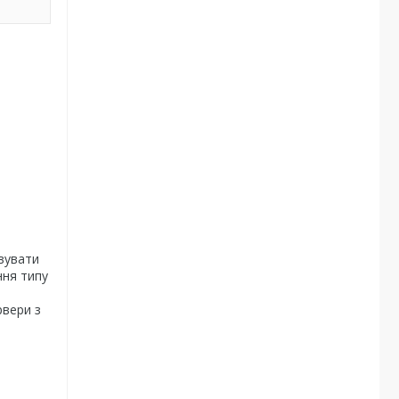
вувати
ння типу
рвери з