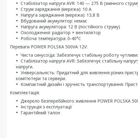
Стабілізатор напруги AVR: 140 — 275 В (змінного струм
Струм заряджання (мережа): 10 А
Напруга заряджання (мережа): 13,8 В
Вбудований акумулятор: немає
Напруга акумулятора: 12 В (постійного струму)
Охолодження: радіатор + вентилятор
Робоча температура: 0-40°C
Переваги POWER POLSKA 500VA 12V:
Чиста синусоїда: Забезпечує стабільну роботу чутливих
Стабілізатор напруги AVR: Забезпечує стабільну напругу
напруги.
Універсальність: Придатний для живлення різних прис
комп'ютери та сервери.
Компактний дизайн і зручність транспортування: Прист
Комплектація:
Джерело безперебійного живлення POWER POLSKA 50
Інструкція з експлуатації
Гарантійний талон