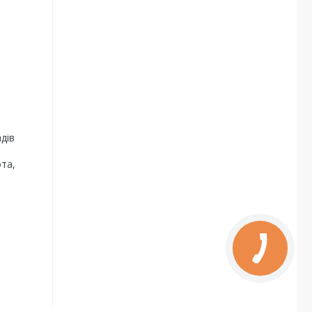
адів
та,