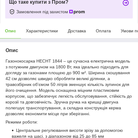
Що таке купити з Пром?
Замовлення під захистом
Опис
Характеристики
Доставка
Оплата
Умови п
Опис
Газонокосарка HECHT 1844 – це сучасна електрична модель
з потужним двигуном на 1800 Вт, яка ідеально підходить для
догляду за газонами площею до 900 м². Ширина скошування
42 см дозволяє швидко обробляти великі ділянки, а
травозбірник об'ємом 50 літрів зменшує кількість зупинок для
його очищення. Модель оснащена міцним пластиковим
корпусом, що забезпечує легкість обслуговування, стійкість до
корозії та довговічність. Зручна ручка на кришці двигуна
полегшує транспортування, а складна конструкція керма
дозволяє економити місце при зберіганні.
Режими роботи:
Центральне регулювання висоти зрізу за допомогою
важеля на шасі, з діапазоном від 25 до 85 мм