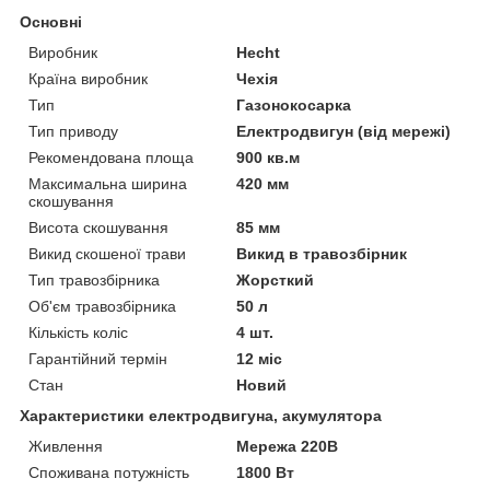
Основні
Виробник
Hecht
Країна виробник
Чехія
Тип
Газонокосарка
Тип приводу
Електродвигун (від мережі)
Рекомендована площа
900 кв.м
Максимальна ширина
420 мм
скошування
Висота скошування
85 мм
Викид скошеної трави
Викид в травозбірник
Тип травозбірника
Жорсткий
Об'єм травозбірника
50 л
Кількість коліс
4 шт.
Гарантійний термін
12 міс
Стан
Новий
Характеристики електродвигуна, акумулятора
Живлення
Мережа 220В
Споживана потужність
1800 Вт