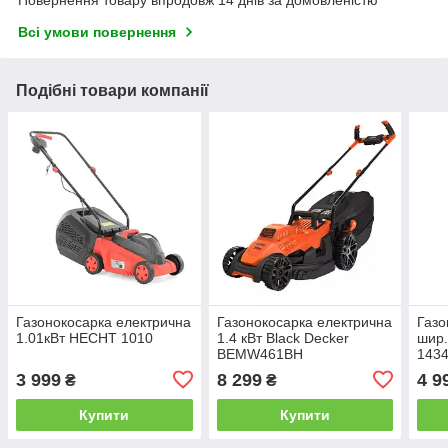
Повернення товару впродовж 14 днів за домовленістю
Всі умови повернення
Подібні товари компанії
Газонокосарка електрична
Газонокосарка електрична
Газо
1.01кВт HECHT 1010
1.4 кВт Black Decker
шир.
BEMW461BH
143
3 999
8 299
4 9
₴
₴
Купити
Купити