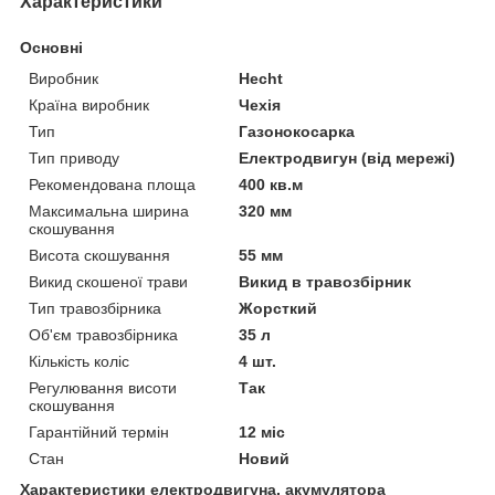
Характеристики
Основні
Виробник
Hecht
Країна виробник
Чехія
Тип
Газонокосарка
Тип приводу
Електродвигун (від мережі)
Рекомендована площа
400 кв.м
Максимальна ширина
320 мм
скошування
Висота скошування
55 мм
Викид скошеної трави
Викид в травозбірник
Тип травозбірника
Жорсткий
Об'єм травозбірника
35 л
Кількість коліс
4 шт.
Регулювання висоти
Так
скошування
Гарантійний термін
12 міс
Стан
Новий
Характеристики електродвигуна, акумулятора