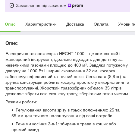
Замовлення під захистом
Опис
Характеристики
Доставка
Оплата
Умови п
Опис
Електрична газонокосарка HECHT 1000 – це компактний і
маневрений інструмент, ідеально підходить для догляду за
невеликими газонами площею до 400 м². Завдяки потужному
двигуну на 1000 Вт і ширині скошування 32 см, косарка
забезпечує ефективний та точний покіс. Легка вага (8,8 кг) та
зручна конструкція роблять косарку простою у використанні та
транспортуванні. Жорсткий травозбірник об'ємом 35 літрів
дозволяє зібрати всю скошену траву, зберігаючи газон чистим.
Режими роботи:
Регулювання висоти зрізу в трьох положеннях: 25 та
55 мм для точного налаштування під ваші потреби
Режими косіння 2-в-1: збирання трави в кошик або
прямий викид