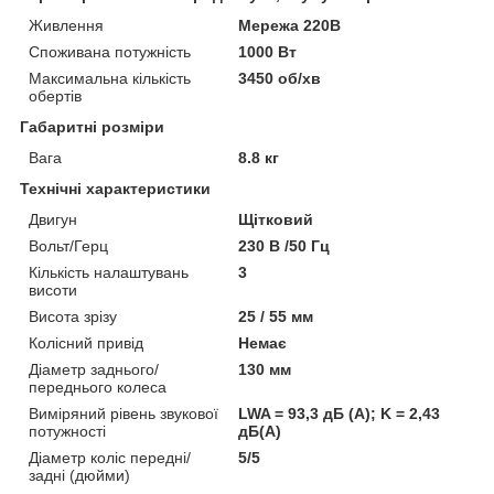
Живлення
Мережа 220В
Споживана потужність
1000 Вт
Максимальна кількість
3450 об/хв
обертів
Габаритні розміри
Вага
8.8 кг
Технічні характеристики
Двигун
Щітковий
Вольт/Герц
230 В /50 Гц
Кількість налаштувань
3
висоти
Висота зрізу
25 / 55 мм
Колісний привід
Немає
Діаметр заднього/
130 мм
переднього колеса
Виміряний рівень звукової
LWA = 93,3 дБ (A); K = 2,43
потужності
дБ(А)
Діаметр коліс передні/
5/5
задні (дюйми)