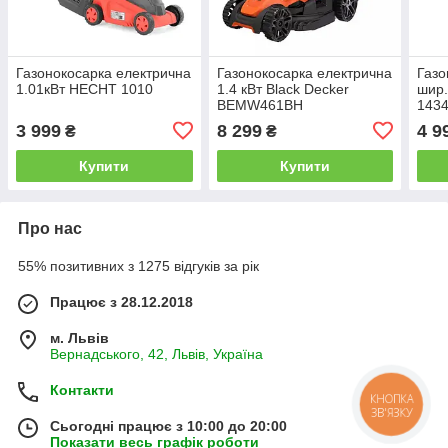
Газонокосарка електрична
Газонокосарка електрична
Газо
1.01кВт HECHT 1010
1.4 кВт Black Decker
шир.
BEMW461BH
143
3 999
8 299
4 9
₴
₴
Купити
Купити
Про нас
55% позитивних з 1275 відгуків за рік
Працює з 28.12.2018
м. Львів
Вернадського, 42, Львів, Україна
Контакти
КНОПКА
ЗВ'ЯЗКУ
Сьогодні працює з 10:00 до 20:00
Показати весь графік роботи