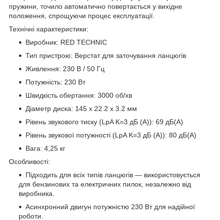
пружини, точило автоматично повертається у вихідне
положення, спрощуючи процес експлуатації.
Технічні характеристики:
Виробник: RED TECHNIC
Тип пристрою: Верстат для заточування ланцюгів
Живлення: 230 В / 50 Гц
Потужність: 230 Вт
Швидкість обертання: 3000 об/хв
Діаметр диска: 145 x 22.2 x 3.2 мм
Рівень звукового тиску (LpA K=3 дБ (A)): 69 дБ(A)
Рівень звукової потужності (LpA K=3 дБ (A)): 80 дБ(A)
Вага: 4,25 кг
Особливості:
Підходить для всіх типів ланцюгів — використовується
для бензинових та електричних пилок, незалежно від
виробника.
Асинхронний двигун потужністю 230 Вт для надійної
роботи.