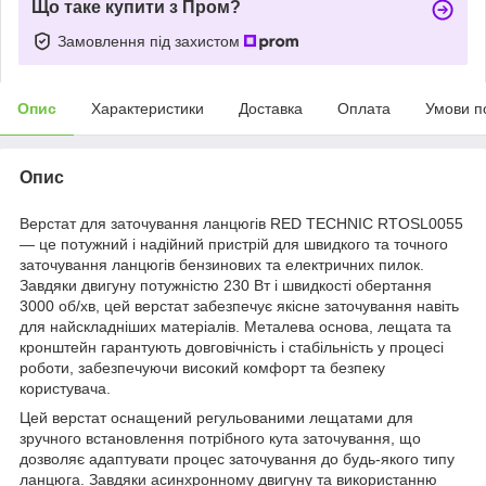
Що таке купити з Пром?
Замовлення під захистом
Опис
Характеристики
Доставка
Оплата
Умови п
Опис
Верстат для заточування ланцюгів RED TECHNIC RTOSL0055
— це потужний і надійний пристрій для швидкого та точного
заточування ланцюгів бензинових та електричних пилок.
Завдяки двигуну потужністю 230 Вт і швидкості обертання
3000 об/хв, цей верстат забезпечує якісне заточування навіть
для найскладніших матеріалів. Металева основа, лещата та
кронштейн гарантують довговічність і стабільність у процесі
роботи, забезпечуючи високий комфорт та безпеку
користувача.
Цей верстат оснащений регульованими лещатами для
зручного встановлення потрібного кута заточування, що
дозволяє адаптувати процес заточування до будь-якого типу
ланцюга. Завдяки асинхронному двигуну та використанню