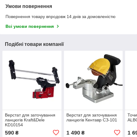
Умови повернення
Повернення товару впродовж 14 днів за домовленістю
Всі умови повернення
Подібні товари компанії
Верстат для заточування
Верстат для заточування
Точи
ланцюгів Kraft&Dele
ланцюгів Кентавр СЗ-101
ALBG
KD10154
590
1 490
1 6
₴
₴