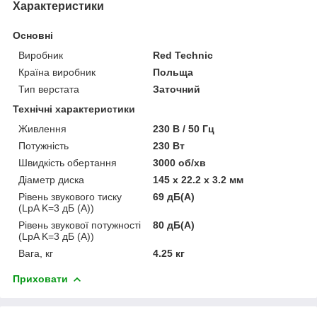
Характеристики
Основні
Виробник
Red Technic
Країна виробник
Польща
Тип верстата
Заточний
Технічні характеристики
Живлення
230 В / 50 Гц
Потужність
230 Вт
Швидкість обертання
3000 об/хв
Діаметр диска
145 x 22.2 x 3.2 мм
Рівень звукового тиску
69 дБ(A)
(LpA K=3 дБ (A))
Рівень звукової потужності
80 дБ(A)
(LpA K=3 дБ (A))
Вага, кг
4.25 кг
Приховати