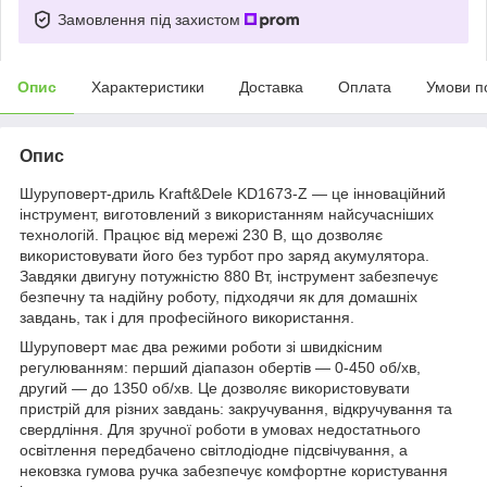
Замовлення під захистом
Опис
Характеристики
Доставка
Оплата
Умови п
Опис
Шуруповерт-дриль Kraft&Dele KD1673-Z — це інноваційний
інструмент, виготовлений з використанням найсучасніших
технологій. Працює від мережі 230 В, що дозволяє
використовувати його без турбот про заряд акумулятора.
Завдяки двигуну потужністю 880 Вт, інструмент забезпечує
безпечну та надійну роботу, підходячи як для домашніх
завдань, так і для професійного використання.
Шуруповерт має два режими роботи зі швидкісним
регулюванням: перший діапазон обертів — 0-450 об/хв,
другий — до 1350 об/хв. Це дозволяє використовувати
пристрій для різних завдань: закручування, відкручування та
свердління. Для зручної роботи в умовах недостатнього
освітлення передбачено світлодіодне підсвічування, а
нековзка гумова ручка забезпечує комфортне користування