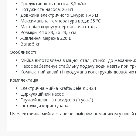
Продуктивність насоса: 3,5 л/хв
Потужність насоса: 26 Вт
Довжина електричного шнура: 1,45 м
Максимальна температура води: 35 °C
Матеріал корпусу: нержавіюча сталь
Розміри: 44 х 33,5 х 23,5 см
Живлення: мережа 220 В
Вага: 5 кг
Особливості
Мийка виготовлена з міцної сталі, стійкої до механічн
Насос забезпечує стабільну подачу води навіть при тр
Компактний дизайн і продумана конструкція дозволяю
Комплектація
Електрична мийка Kraft&Dele KD424
Циркуляційний насос
Гнучкий шланг з насадкою ("гусак")
Інструкція користувача
Ця електрична мийка стане незамінним помічником у вашій 