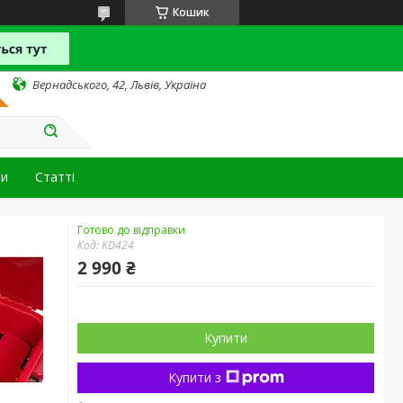
Кошик
Вернадського, 42, Львів, Україна
ти
Статті
Готово до відправки
Код:
KD424
2 990 ₴
Купити
Купити з