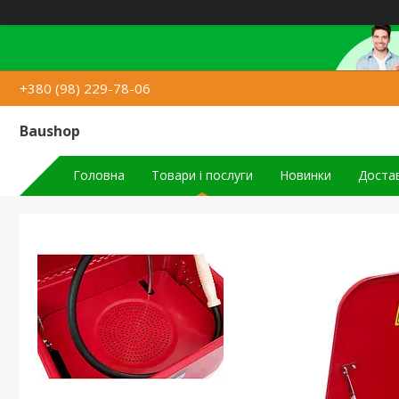
+380 (98) 229-78-06
Baushop
Головна
Товари і послуги
Новинки
Достав