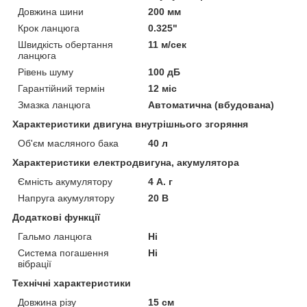
Довжина шини
200 мм
Крок ланцюга
0.325"
Швидкість обертання
11 м/сек
ланцюга
Рівень шуму
100 дБ
Гарантійний термін
12 міс
Змазка ланцюга
Автоматична (вбудована)
Характеристики двигуна внутрішнього згоряння
Об'єм масляного бака
40 л
Характеристики електродвигуна, акумулятора
Ємність акумулятору
4 А. г
Напруга акумулятору
20 В
Додаткові функції
Гальмо ланцюга
Ні
Система погашення
Ні
вібрації
Технічні характеристики
Довжина різу
15 см