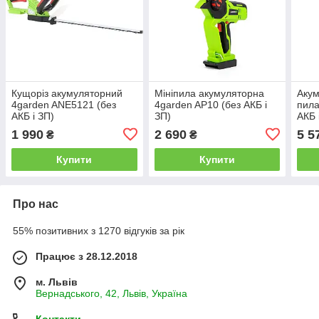
Кущоріз акумуляторний
Мініпила акумуляторна
Акум
4garden ANE5121 (без
4garden AP10 (без АКБ і
пил
АКБ і ЗП)
ЗП)
АКБ 
1 990
2 690
5 5
₴
₴
Купити
Купити
Про нас
55% позитивних з 1270 відгуків за рік
Працює з 28.12.2018
м. Львів
Вернадського, 42, Львів, Україна
Контакти