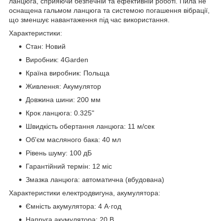
ланцюга, сприяючи безпечній та ефективній роботі. Пила не
оснащена гальмом ланцюга та системою погашення вібрації,
що зменшує навантаження під час використання.
Характеристики:
Стан: Новий
Виробник: 4Garden
Країна виробник: Польща
Живлення: Акумулятор
Довжина шини: 200 мм
Крок ланцюга: 0.325"
Швидкість обертання ланцюга: 11 м/сек
Об'єм масляного бака: 40 мл
Рівень шуму: 100 дБ
Гарантійний термін: 12 міс
Змазка ланцюга: автоматична (вбудована)
Характеристики електродвигуна, акумулятора:
Ємність акумулятора: 4 А·год
Напруга акумулятора: 20 В