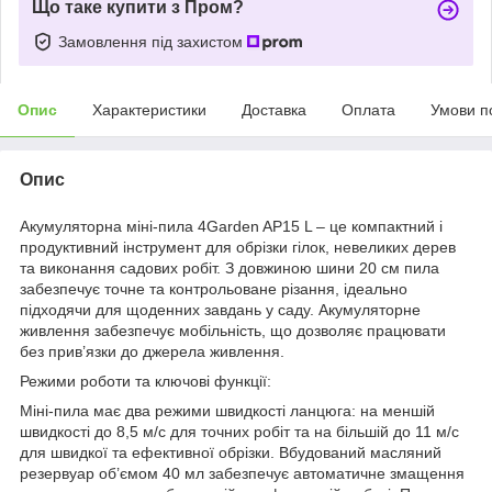
Що таке купити з Пром?
Замовлення під захистом
Опис
Характеристики
Доставка
Оплата
Умови п
Опис
Акумуляторна міні-пила 4Garden AP15 L – це компактний і
продуктивний інструмент для обрізки гілок, невеликих дерев
та виконання садових робіт. З довжиною шини 20 см пила
забезпечує точне та контрольоване різання, ідеально
підходячи для щоденних завдань у саду. Акумуляторне
живлення забезпечує мобільність, що дозволяє працювати
без прив’язки до джерела живлення.
Режими роботи та ключові функції:
Міні-пила має два режими швидкості ланцюга: на меншій
швидкості до 8,5 м/с для точних робіт та на більшій до 11 м/с
для швидкої та ефективної обрізки. Вбудований масляний
резервуар об’ємом 40 мл забезпечує автоматичне змащення