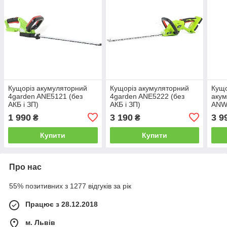
Кущоріз акумуляторний
Кущоріз акумуляторний
Кущо
4garden ANE5121 (без
4garden ANE5222 (без
акум
АКБ і ЗП)
АКБ і ЗП)
ANW4
1 990
3 190
3 9
₴
₴
Купити
Купити
Про нас
55% позитивних з 1277 відгуків за рік
Працює з 28.12.2018
м. Львів