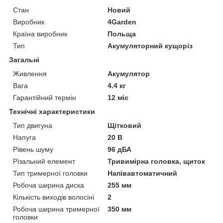
Стан
Новий
Виробник
4Garden
Країна виробник
Польща
Тип
Акумуляторний кущоріз
Загальні
Живлення
Акумулятор
Вага
4.4 кг
Гарантійний термін
12 міс
Технічні характеристики
Тип двигуна
Щітковий
Напуга
20 В
Рівень шуму
96 дБА
Різальний елемент
Тривимірна головка, щиток
Тип тримерної головки
Напівавтоматичний
Робоча ширина диска
255 мм
Кількість виходів волосіні
2
Робоча ширина тримерної
350 мм
головки