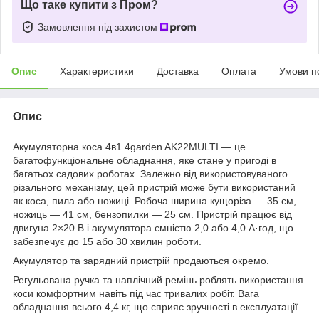
Що таке купити з Пром?
Замовлення під захистом
Опис
Характеристики
Доставка
Оплата
Умови п
Опис
Акумуляторна коса 4в1 4garden AK22MULTI — це
багатофункціональне обладнання, яке стане у пригоді в
багатьох садових роботах. Залежно від використовуваного
різального механізму, цей пристрій може бути використаний
як коса, пила або ножиці. Робоча ширина кущоріза — 35 см,
ножиць — 41 см, бензопилки — 25 см. Пристрій працює від
двигуна 2×20 В і акумулятора ємністю 2,0 або 4,0 А·год, що
забезпечує до 15 або 30 хвилин роботи.
Акумулятор та зарядний пристрій продаються окремо.
Регульована ручка та наплічний ремінь роблять використання
коси комфортним навіть під час тривалих робіт. Вага
обладнання всього 4,4 кг, що сприяє зручності в експлуатації.