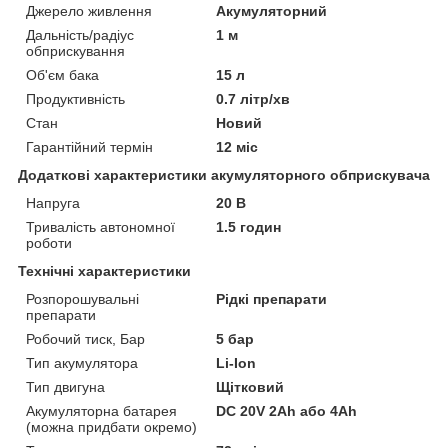
Джерело живлення
Акумуляторний
Дальність/радіус
1 м
обприскування
Об'єм бака
15 л
Продуктивність
0.7 літр/хв
Стан
Новий
Гарантійний термін
12 міс
Додаткові характеристики акумуляторного обприскувача
Напруга
20 В
Тривалість автономної
1.5 годин
роботи
Технічні характеристики
Розпорошувальні
Рідкі препарати
препарати
Робочий тиск, Бар
5 бар
Тип акумулятора
Li-Ion
Тип двигуна
Щітковий
Акумуляторна батарея
DC 20V 2Ah або 4Ah
(можна придбати окремо)