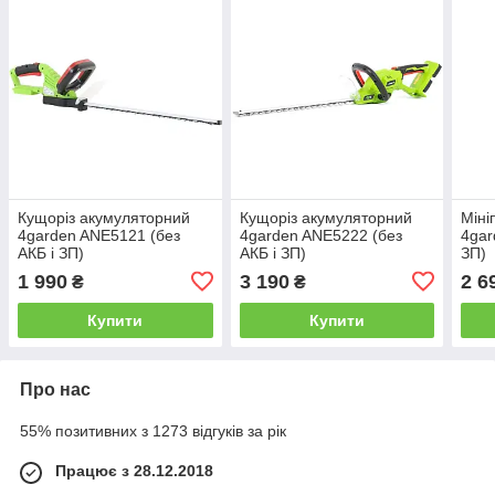
Кущоріз акумуляторний
Кущоріз акумуляторний
Міні
4garden ANE5121 (без
4garden ANE5222 (без
4gar
АКБ і ЗП)
АКБ і ЗП)
ЗП)
1 990
3 190
2 6
₴
₴
Купити
Купити
Про нас
55% позитивних з 1273 відгуків за рік
Працює з 28.12.2018