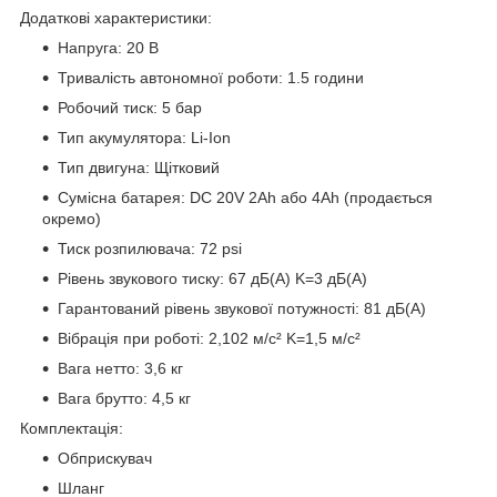
Додаткові характеристики:
Напруга: 20 В
Тривалість автономної роботи: 1.5 години
Робочий тиск: 5 бар
Тип акумулятора: Li-Ion
Тип двигуна: Щітковий
Сумісна батарея: DC 20V 2Ah або 4Ah (продається
окремо)
Тиск розпилювача: 72 psi
Рівень звукового тиску: 67 дБ(A) K=3 дБ(A)
Гарантований рівень звукової потужності: 81 дБ(A)
Вібрація при роботі: 2,102 м/с² K=1,5 м/с²
Вага нетто: 3,6 кг
Вага брутто: 4,5 кг
Комплектація:
Обприскувач
Шланг