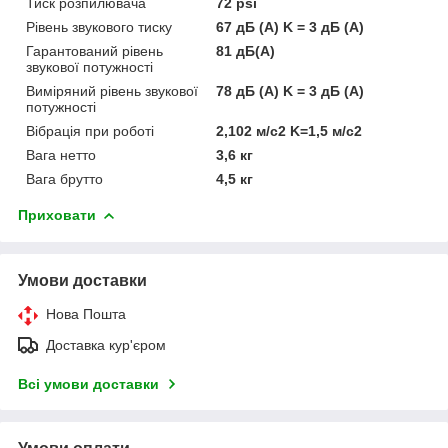
Тиск розпилювача
72 psi
Рівень звукового тиску
67 дБ (А) K = 3 дБ (А)
Гарантований рівень
81 дБ(А)
звукової потужності
Виміряний рівень звукової
78 дБ (А) K = 3 дБ (А)
потужності
Вібрація при роботі
2,102 м/с2 K=1,5 м/с2
Вага нетто
3,6 кг
Вага брутто
4,5 кг
Приховати
Умови доставки
Нова Пошта
Доставка кур'єром
Всі умови доставки