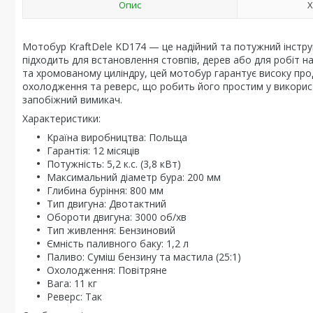
Опис
Х
Мотобур KraftDele KD174 — це надійний та потужний інстру
підходить для встановлення стовпів, дерев або для робіт на 
та хромованому циліндру, цей мотобур гарантує високу прод
охолодження та реверс, що робить його простим у використ
запобіжний вимикач.
Характеристики:
Країна виробництва: Польща
Гарантія: 12 місяців
Потужність: 5,2 к.с. (3,8 кВт)
Максимальний діаметр бура: 200 мм
Глибина буріння: 800 мм
Тип двигуна: Двотактний
Обороти двигуна: 3000 об/хв
Тип живлення: Бензиновий
Ємність паливного баку: 1,2 л
Паливо: Суміш бензину та мастила (25:1)
Охолодження: Повітряне
Вага: 11 кг
Реверс: Так