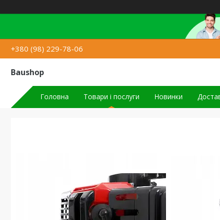
+380 (98) 229-78-06
Baushop
Головна
Товари і послуги
Новинки
Достав