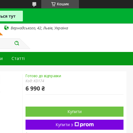
Кошик
Вернадського, 42, Львів, Україна
ти
Статті
Готово до відправки
Код:
KD174
6 990 ₴
Купити
Купити з