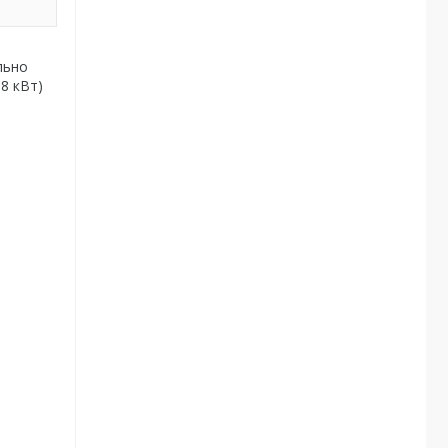
льно
,8 кВт)