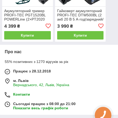
Акумуляторний тример
Гайковерт акумуляторний
PROFI-TEC PGT1520BL
PROFI-TEC DTW500BL (2
POWERLine (2×PT2020
акб 20 В 5 А·год/зарядний/
(2.0 А·год), зарядний
кейс)
4 399
3 990
₴
₴
пристрій)
Купити
Купити
Про нас
55% позитивних з 1270 відгуків за рік
Працює з 28.12.2018
м. Львів
Вернадського, 42, Львів, Україна
Контакти
Сьогодні працює з 08:00 до 21:00
Показати весь графік роботи