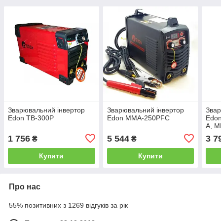
Зварювальний інвертор
Зварювальний інвертор
Звар
Edon TB-300P
Edon MMA-250PFC
Edon
А, M
елек
1 756
5 544
3 7
₴
₴
дисп
Купити
Купити
Про нас
55% позитивних з 1269 відгуків за рік