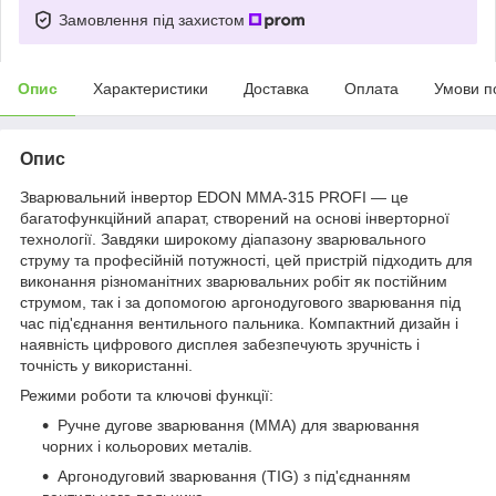
Замовлення під захистом
Опис
Характеристики
Доставка
Оплата
Умови п
Опис
Зварювальний інвертор EDON MMA-315 PROFI — це
багатофункційний апарат, створений на основі інверторної
технології. Завдяки широкому діапазону зварювального
струму та професійній потужності, цей пристрій підходить для
виконання різноманітних зварювальних робіт як постійним
струмом, так і за допомогою аргонодугового зварювання під
час під'єднання вентильного пальника. Компактний дизайн і
наявність цифрового дисплея забезпечують зручність і
точність у використанні.
Режими роботи та ключові функції:
Ручне дугове зварювання (MMA) для зварювання
чорних і кольорових металів.
Аргонодуговий зварювання (TIG) з під'єднанням