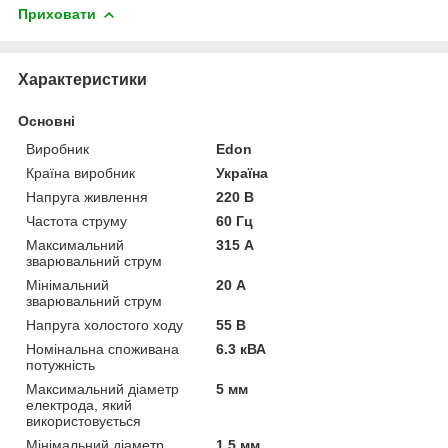
Приховати
Характеристики
Основні
Виробник
Edon
Країна виробник
Україна
Напруга живлення
220 В
Частота струму
60 Гц
Максимальний
315 А
зварювальний струм
Мінімальний
20 А
зварювальний струм
Напруга холостого ходу
55 В
Номінальна споживана
6.3 кВА
потужність
Максимальний діаметр
5 мм
електрода, який
використовується
Мінімальний діаметр
1.5 мм