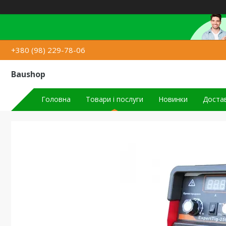
+380 (98) 229-78-06
Baushop
Головна
Товари і послуги
Новинки
Достав