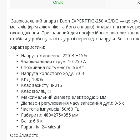
Опис
Х
Зварювальний апарат Edon EXPERTTIG-250 AC/DC — це сучас
металів (крім алюмінію та його сплавів). Апарат підтримує
охолодження. Призначений для професійного використання 
стабільну роботу навіть у разі перепадів напруги. Безконт
Характеристики:
Напруга живлення: 220 В ±15%
Зварювальний струм: 10-250 А
Споживана потужність: 6 кВт
Напруга холостого ходу: 70 В
ККД: 100%
Клас захисту: IP21S
Клас ізоляції: F
Максимальний діаметр електрода: 5 мм
Діапазон регулювання часу загасання дуги: 0-5 с
Частота імпульсів: 50/60 Гц
Габарити: 480×275×355 мм
Вага: 6.6 кг
Гарантія: 24 місяці
Особливості: