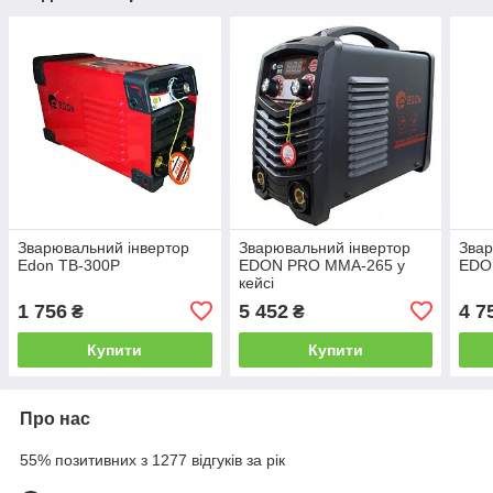
Зварювальний інвертор
Зварювальний інвертор
Звар
Edon TB-300P
EDON PRO MMA-265 у
EDO
кейсі
1 756
5 452
4 7
₴
₴
Купити
Купити
Про нас
55% позитивних з 1277 відгуків за рік