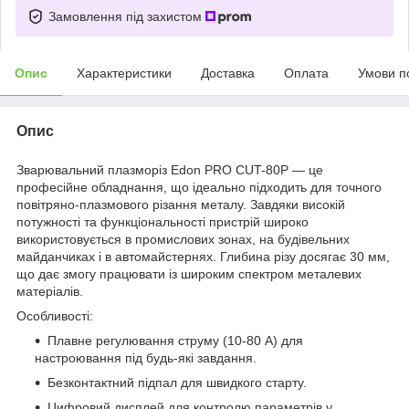
Замовлення під захистом
Опис
Характеристики
Доставка
Оплата
Умови п
Опис
Зварювальний плазморіз Edon PRO CUT-80P — це
професійне обладнання, що ідеально підходить для точного
повітряно-плазмового різання металу. Завдяки високій
потужності та функціональності пристрій широко
використовується в промислових зонах, на будівельних
майданчиках і в автомайстернях. Глибина різу досягає 30 мм,
що дає змогу працювати із широким спектром металевих
матеріалів.
Особливості:
Плавне регулювання струму (10-80 А) для
настроювання під будь-які завдання.
Безконтактний підпал для швидкого старту.
Цифровий дисплей для контролю параметрів у