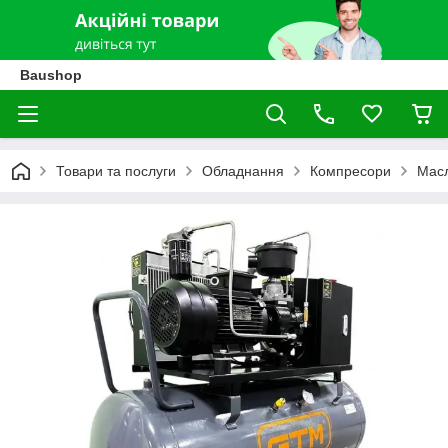
Baushop
Товари та послуги
Обладнання
Компресори
Масл