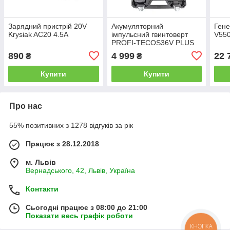
Зарядний пристрій 20V
Акумуляторний
Гене
Krysiak AC20 4.5A
імпульсний гвинтоверт
V55
PROFI-TECOS36V PLUS
(набір біт, 20 В/2 х 5.0
890
4 999
22 
₴
₴
А·год, зарядний пристрій)
Купити
Купити
Про нас
55% позитивних з 1278 відгуків за рік
Працює з 28.12.2018
м. Львів
Вернадського, 42, Львів, Україна
Контакти
Сьогодні працює з 08:00 до 21:00
Показати весь графік роботи
КНОПКА