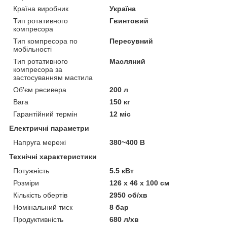
Країна виробник
Україна
Тип ротативного
Гвинтовий
компресора
Тип компресора по
Пересувний
мобільності
Тип ротативного
Масляний
компресора за
застосуванням мастила
Об'єм ресивера
200 л
Вага
150 кг
Гарантійний термін
12 міс
Електричні параметри
Напруга мережі
380~400 В
Технічні характеристики
Потужність
5.5 кВт
Розміри
126 х 46 х 100 см
Кількість обертів
2950 об/хв
Номінальний тиск
8 бар
Продуктивність
680 л/хв