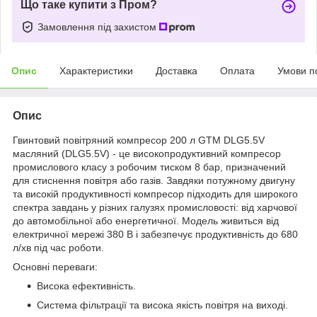
Що таке купити з Пром?
Замовлення під захистом
Опис
Характеристики
Доставка
Оплата
Умови п
Опис
Гвинтовий повітряний компресор 200 л GTM DLG5.5V
масляний (DLG5.5V) - це високопродуктивний компресор
промислового класу з робочим тиском 8 бар, призначений
для стиснення повітря або газів. Завдяки потужному двигуну
та високій продуктивності компресор підходить для широкого
спектра завдань у різних галузях промисловості: від харчової
до автомобільної або енергетичної. Модель живиться від
електричної мережі 380 В і забезпечує продуктивність до 680
л/хв під час роботи.
Основні переваги:
Висока ефективність.
Система фільтрації та висока якість повітря на виході.