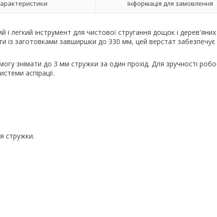
арактеристики
Інформація для замовлення
і легкий інструмент для чистової стругання дощок і дерев'яних
ти із заготовками завширшки до 330 мм, цей верстат забезпечує
могу знімати до 3 мм стружки за один прохід. Для зручності роб
стеми аспірації.
я стружки.