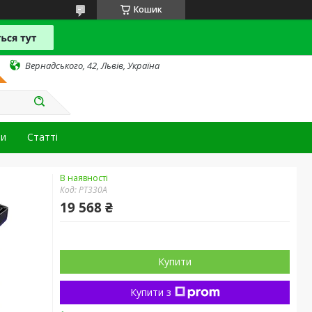
Кошик
Вернадського, 42, Львів, Україна
ти
Статті
В наявності
Код:
PT330A
19 568 ₴
Купити
Купити з