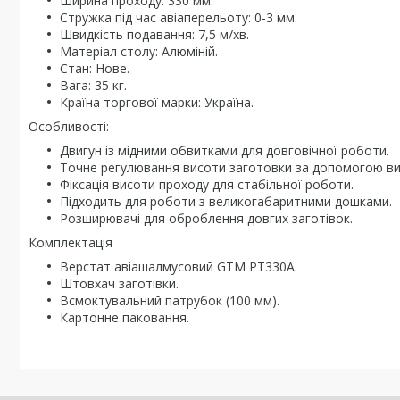
Ширина проходу: 330 мм.
Стружка під час авіаперельоту: 0-3 мм.
Швидкість подавання: 7,5 м/хв.
Матеріал столу: Алюміній.
Стан: Нове.
Вага: 35 кг.
Країна торгової марки: Україна.
Особливості:
Двигун із мідними обвитками для довговічної роботи.
Точне регулювання висоти заготовки за допомогою вим
Фіксація висоти проходу для стабільної роботи.
Підходить для роботи з великогабаритними дошками.
Розширювачі для оброблення довгих заготівок.
Комплектація
Верстат авіашалмусовий GTM PT330A.
Штовхач заготівки.
Всмоктувальний патрубок (100 мм).
Картонне паковання.