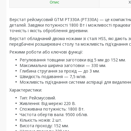
Опис
Х
Верстат рейсмусовий GTM PT330A (PT330A) — це компактний 
деталей. Завдяки потужності 1800 Вт і можливості працюва
точність і якість оброблення деревини.
Верстат обладнаний двома ножами зі сталі HSS, які дають з
передбачені розширювачі столу та можливість під'єднання си
Режими роботи або ключові функції:
Регулювання товщини заготовки від 5 мм до 152 мм.
Максимальна ширина заготовки — 330 мм.
Глибина стругання за прохід — до 3 мм.
Швидкість подавання — 7,5 м/хв.
Можливість під'єднання системи аспірації для видаленн
Характеристики:
Тип: Рейсмусовий.
Живлення: Від мережі 220 В.
Споживана потужність: 1800 Вт.
Частота обертів вала: 9500 об/хв.
Кількість ножів: 2 шт.
Висота проходу: 152 мм.