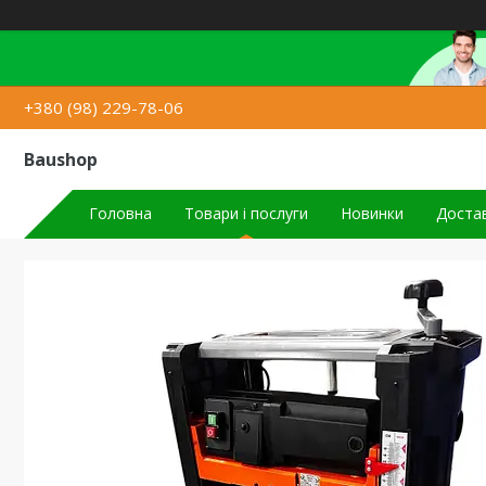
+380 (98) 229-78-06
Baushop
Головна
Товари і послуги
Новинки
Достав