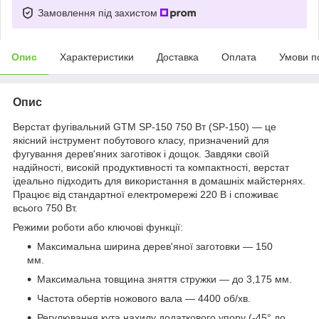
Замовлення під захистом
Опис
Характеристики
Доставка
Оплата
Умови п
Опис
Верстат фугівальний GTM SP-150 750 Вт (SP-150) — це
якісний інструмент побутового класу, призначений для
фугування дерев'яних заготівок і дощок. Завдяки своїй
надійності, високій продуктивності та компактності, верстат
ідеально підходить для використання в домашніх майстернях.
Працює від стандартної електромережі 220 В і споживає
всього 750 Вт.
Режими роботи або ключові функції:
Максимальна ширина дерев'яної заготовки — 150
мм.
Максимальна товщина зняття стружки — до 3,175 мм.
Частота обертів ножового вала — 4400 об/хв.
Регулювання кута нахилу додаткового упору (-45° до