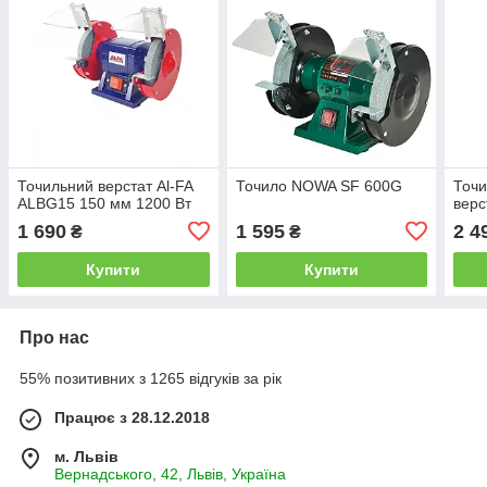
Точильний верстат Al-FA
Точило NOWA SF 600G
Точ
ALBG15 150 мм 1200 Вт
вер
1 690
1 595
2 4
₴
₴
Купити
Купити
Про нас
55% позитивних з 1265 відгуків за рік
Працює з 28.12.2018
м. Львів
Вернадського, 42, Львів, Україна