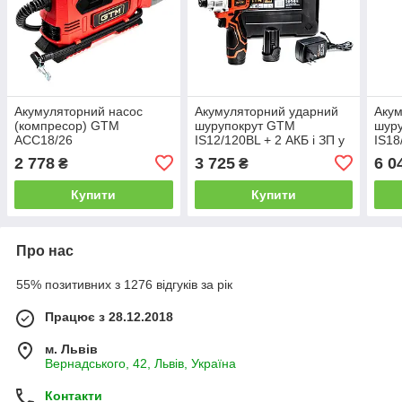
Акумуляторний насос
Акумуляторний ударний
Акум
(компресор) GTM
шурупокрут GTM
шур
ACC18/26
IS12/120BL + 2 АКБ і ЗП у
IS18
кейсі
кейс
2 778
3 725
6 0
₴
₴
Купити
Купити
Про нас
55% позитивних з 1276 відгуків за рік
Працює з 28.12.2018
м. Львів
Вернадського, 42, Львів, Україна
Контакти