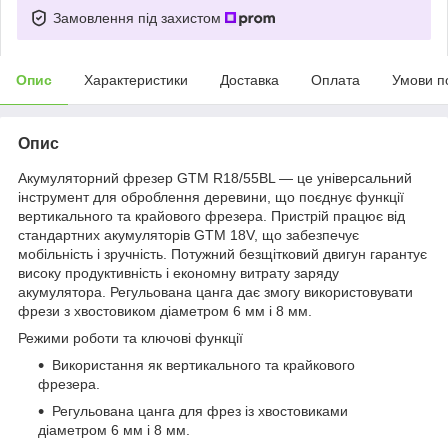
Замовлення під захистом
Опис
Характеристики
Доставка
Оплата
Умови п
Опис
Акумуляторний фрезер GTM R18/55BL — це універсальний
інструмент для оброблення деревини, що поєднує функції
вертикального та крайового фрезера. Пристрій працює від
стандартних акумуляторів GTM 18V, що забезпечує
мобільність і зручність. Потужний безщітковий двигун гарантує
високу продуктивність і економну витрату заряду
акумулятора. Регульована цанга дає змогу використовувати
фрези з хвостовиком діаметром 6 мм і 8 мм.
Режими роботи та ключові функції
Використання як вертикального та крайкового
фрезера.
Регульована цанга для фрез із хвостовиками
діаметром 6 мм і 8 мм.