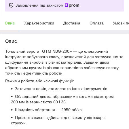
Замовлення під захистом
Опис
Характеристики
Доставка
Оплата
Умови п
Опис
Точильний верстат GTM NBG-200F — це електричний
інструмент побутового класу, призначений для заточування та
шліфування виробів із різних матеріалів. Завдяки двом
абразивним кругам із різною зернистістю забезпечує високу
точність і ефективність роботи.
Режими роботи або ключові функції:
Заточення ножів, стамесок та інших інструментів.
Обладнаний двома абразивними колами діаметром
200 мм із зернистістю 60 і 36.
Швидкість обертання — 2950 об/хв.
Прозорі захисні відбивачі для захисту від іскор і
стружки.