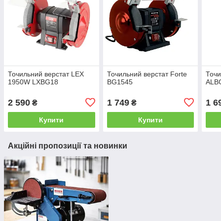
Точильний верстат LEX
Точильний верстат Forte
Точи
1950W LXBG18
BG1545
ALBG
2 590
1 749
1 6
₴
₴
Купити
Купити
Акційні пропозиції та новинки