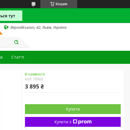
Кошик
Вернадського, 42, Львів, Україна
ти
Статті
В наявності
Код:
78968
3 895 ₴
Купити
Купити з