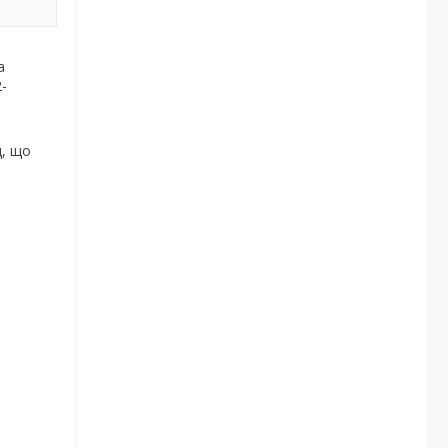
а
-
д, що