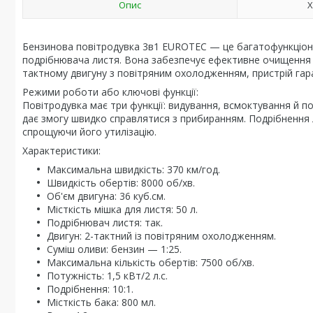
Опис
Х
Бензинова повітродувка 3в1 EUROTEC — це багатофункціонал
подрібнювача листя. Вона забезпечує ефективне очищення те
тактному двигуну з повітряним охолодженням, пристрій гара
Режими роботи або ключові функції:
Повітродувка має три функції: видування, всмоктування й п
дає змогу швидко справлятися з прибиранням. Подрібнення л
спрощуючи його утилізацію.
Характеристики:
Максимальна швидкість: 370 км/год.
Швидкість обертів: 8000 об/хв.
Об'єм двигуна: 36 куб.см.
Місткість мішка для листя: 50 л.
Подрібнювач листя: так.
Двигун: 2-тактний із повітряним охолодженням.
Суміш оливи: бензин — 1:25.
Максимальна кількість обертів: 7500 об/хв.
Потужність: 1,5 кВт/2 л.с.
Подрібнення: 10:1.
Місткість бака: 800 мл.