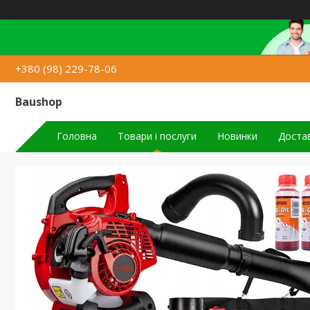
+380 (98) 229-78-06
Baushop
Головна
Товари і послуги
Новинки
Достав