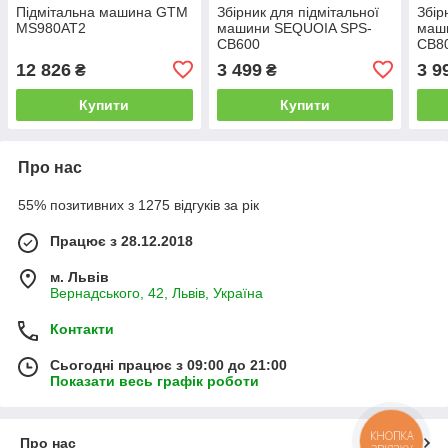
Підмітальна машина GTM
Збірник для підмітальної
Збір
MS980AT2
машини SEQUOIA SPS-
маш
CB600
CB8
12 826
3 499
3 9
₴
₴
Купити
Купити
Про нас
55% позитивних з 1275 відгуків за рік
Працює з 28.12.2018
м. Львів
Вернадського, 42, Львів, Україна
Контакти
Сьогодні працює з 09:00 до 21:00
Показати весь графік роботи
КНОПКА
Про нас