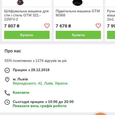
Шліфувальна машина для
Підмітальна машина GTM
Ручн
стін і стель GTM SZL-
MS68
маши
225FV-2
2in1
7 807
7 678
7 9
₴
₴
Купити
Купити
Про нас
55% позитивних з 1276 відгуків за рік
Працює з 28.12.2018
м. Львів
Вернадського, 42, Львів, Україна
Контакти
Сьогодні працює з 10:00 до 20:00
Показати весь графік роботи