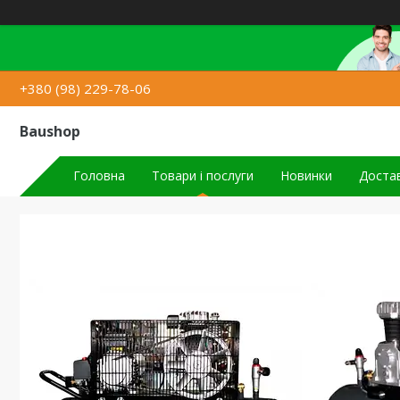
+380 (98) 229-78-06
Baushop
Головна
Товари і послуги
Новинки
Достав