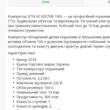
Опис
Х
Компресор GTM KCH2070B-100L — це професійний поршневий
СТО, будівельних об’єктах та виробництві. Потужний елект
при тривалих навантаженнях. Робочий тиск до 10 бар дозв
пневмоінструментом.
Компресор обладнаний двома поршнями зі збільшеним діаме
ресивер об’ємом 100 л дозволяє підтримувати стабільний тис
охолодження та захисту двигуна гарантує довгий термін сл
Характеристики:
Бренд: GTM.
Країна торгової марки: Україна.
Тип компресора: поршневий.
Привід: ремінний.
Потужність: 2.2 кВт.
Живлення: від мережі 220 В.
Об’єм ресивера: 100 л.
Номінальний тиск: 10 бар.
Продуктивність: 300 л/хв.
Кількість ступенів: 1.
Кількість циліндрів: 2.