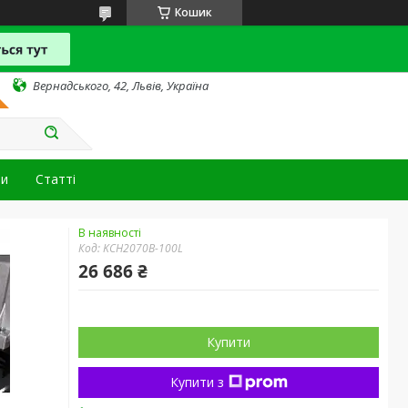
Кошик
Вернадського, 42, Львів, Україна
ти
Статті
В наявності
Код:
KCH2070B-100L
26 686 ₴
Купити
Купити з