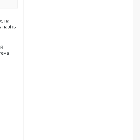
, на
 навіть
ий
стема