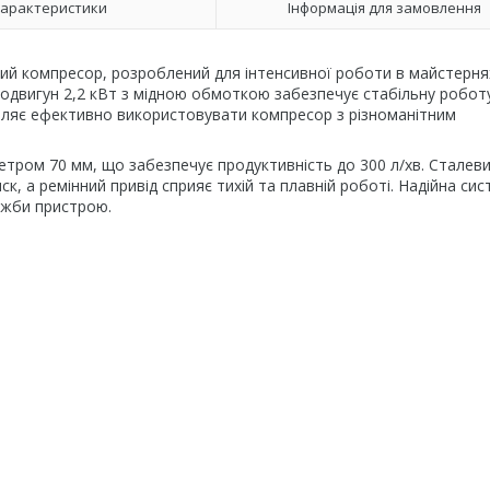
арактеристики
Інформація для замовлення
 компресор, розроблений для інтенсивної роботи в майстернях
родвигун 2,2 кВт з мідною обмоткою забезпечує стабільну роботу
оляє ефективно використовувати компресор з різноманітним
тром 70 мм, що забезпечує продуктивність до 300 л/хв. Сталев
к, а ремінний привід сприяє тихій та плавній роботі. Надійна си
ужби пристрою.