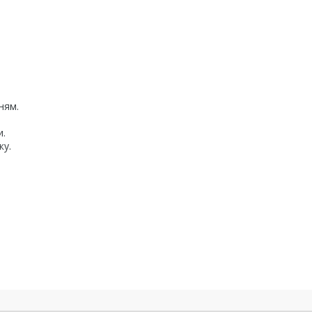
ням.
и.
ку.