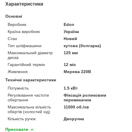
Характеристики
Основні
Виробник
Edon
Країна виробник
Україна
Стан
Новий
Тип шліфмашини
кутова (болгарка)
Максимальний діаметр
125 мм
диска
Гарантійний термін
12 міс
Живлення
Мережа 220В
Технічні характеристики
Потужність
1.5 кВт
Регулювання частоти
Фіксація роликовим
обертання
перемикачем
Максимальна кількість
11000 об./хв
обертів (холостий хід)
Кількість ручок
Дворучна
Приховати