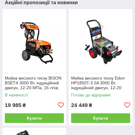
Акційні пропозиції та новинки
Мийка високого тиску BISON
Мийка високого тиску Edon
BSET4 3000 Вт, індукційний
HP1850T-3.0A 3000 Вт,
двигун, 12-20 МПа, 16 л/хв,
індукційний двигун, 12-20
шланг 10 м, 4 насадки та
МПа, 16 л/хв, шланг 10 м, 4
В наявності
Готово до відправки
пінна насадка
насадки та пінна
19 985
24 449
₴
₴
Купити
Купити