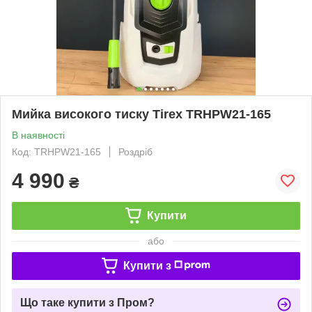
Мийка високого тиску Tirex TRHPW21-165
В наявності
Код: TRHPW21-165
Роздріб
4 990
₴
Купити
або
Купити з
Що таке купити з Пром?