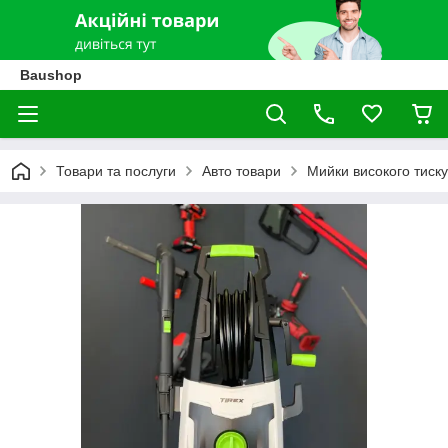
Baushop
Товари та послуги
Авто товари
Мийки високого тиску