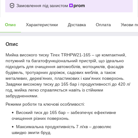
Замовлення під захистом
Опис
Характеристики
Доставка
Оплата
Умови п
Опис
Мийка високого тиску Tirex TRHPW21-165 – це компактний,
потужний та багатофункціональний пристрій, що ідеально
підходить для очищення автомобілів, мотоциклів, фасадів
будівель, тротуарних доріжок, садових меблів, а також
металевих, дерев'яних, пластикових і кам'яних поверхонь.
Завдяки високому тиску до 165 бар і продуктивності до 420 л/
год, мийка легко справляється навіть із стійкими
забрудненнями.
Режими роботи та ключові особливості:
Високий тиск до 165 бар – забезпечує ефективне
очищення різних поверхонь.
Максимальна продуктивність 7 л/хв – дозволяє
швидко змити бруд.