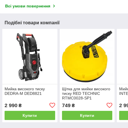
Всі умови повернення
Подібні товари компанії
Мийка високого тиску
Щітка для мийки високого
Мийк
DEDRA-М DED8821
тиску RED TECHNIC
INT
RTMC0028-SP1
2 990
749
2 9
₴
₴
Купити
Купити