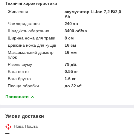
Технічні характеристики
Живлення
акумулятор Li-Ion 7,2 В/2,0
Аh
Час заряджання
240 хв
Швидкість обертання
3400 об/хв
Ширина ножа для трави
8 см
Довжина ножа для кущів
16 см
Максимальний діаметр
16 мм
гілок
Рівень шуму
79 дБ.
Вага нетто
0.55 кг
Вага брутто
1.6 кг
Площа обробки
до 32 м²
Приховати
Умови доставки
Нова Пошта