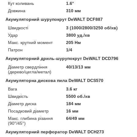
Кут коливань
1.6°
Довжина
310 мм
Акумуляторний шурупокрут DeWALT DCF887
Швидкості
3 (1000/2800/3250 об/хв)
Удар
3800 уд./хв
Макс. крутний момент
205 Нм
Патрон
1/4
Акумуляторний дриль-шурупокрут DeWALT DCD796
Діаметр свердління
40/13/13 мм
(дерево/цегла/метал)
Акумуляторна дискова пила DeWALT DCS570
Вага
3.6 кг
Швидкість
5500 об./хв
Діаметр диска
184 мм
Посадковий діаметр
16 мм
Макс. глибина різання
64/49 мм
(90°/45°)
Акумуляторний перфоратор DeWALT DCH273