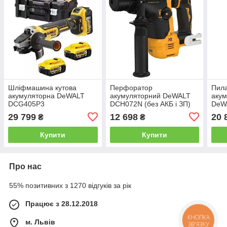
Шліфмашина кутова
Перфоратор
Пил
акумуляторна DeWALT
акумуляторний DeWALT
акум
DCG405P3
DCH072N (без АКБ і ЗП)
DeW
29 799
12 698
20 
₴
₴
Купити
Купити
Про нас
55% позитивних з 1270 відгуків за рік
Працює з 28.12.2018
КНОПКА
м. Львів
ЗВ'ЯЗКУ