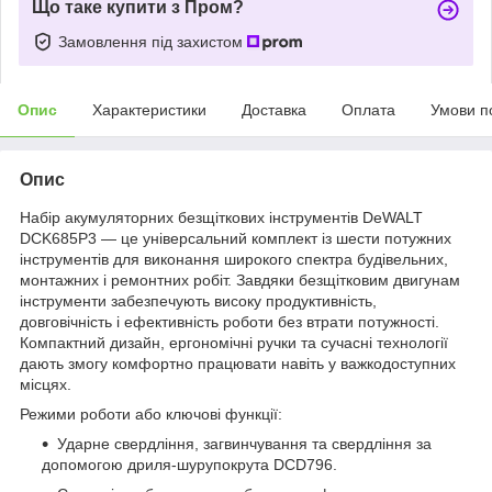
Що таке купити з Пром?
Замовлення під захистом
Опис
Характеристики
Доставка
Оплата
Умови п
Опис
Набір акумуляторних безщіткових інструментів DeWALT
DCK685P3 — це універсальний комплект із шести потужних
інструментів для виконання широкого спектра будівельних,
монтажних і ремонтних робіт. Завдяки безщітковим двигунам
інструменти забезпечують високу продуктивність,
довговічність і ефективність роботи без втрати потужності.
Компактний дизайн, ергономічні ручки та сучасні технології
дають змогу комфортно працювати навіть у важкодоступних
місцях.
Режими роботи або ключові функції:
Ударне свердління, загвинчування та свердління за
допомогою дриля-шурупокрута DCD796.