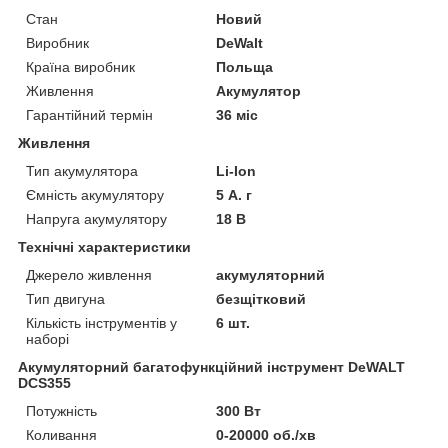
Стан
Новий
Виробник
DeWalt
Країна виробник
Польща
Живлення
Акумулятор
Гарантійний термін
36 міс
Живлення
Тип акумулятора
Li-Ion
Ємність акумулятору
5 А. г
Напруга акумулятору
18 В
Технічні характеристики
Джерело живлення
акумуляторний
Тип двигуна
безщітковий
Кількість інструментів у
6 шт.
наборі
Акумуляторний багатофункційний інструмент DeWALT
DCS355
Потужність
300 Вт
Коливання
0-20000 об./хв