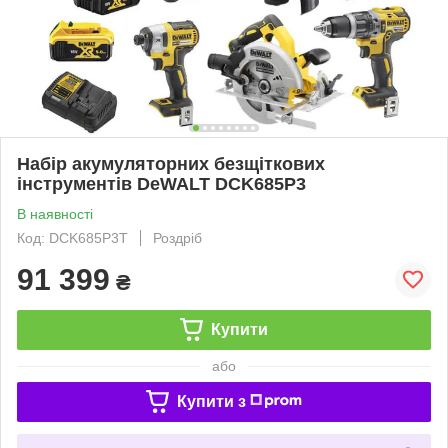
Набір акумуляторних безщіткових
інструментів DeWALT DCK685P3
В наявності
Код: DCK685P3T
Роздріб
91 399
₴
Купити
або
Купити з