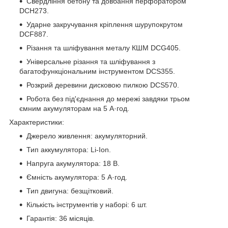
Свердління бетону та довбання перфоратором
DCH273.
Ударне закручування кріплення шурупокрутом
DCF887.
Різання та шліфування металу КШМ DCG405.
Універсальне різання та шліфування з
багатофункціональним інструментом DCS355.
Розкрий деревини дисковою пилкою DCS570.
Робота без під'єднання до мережі завдяки трьом
ємним акумуляторам на 5 А·год.
Характеристики:
Джерело живлення: акумуляторний.
Тип аккумулятора: Li-Ion.
Напруга акумулятора: 18 В.
Ємність акумулятора: 5 А·год.
Тип двигуна: безщітковий.
Кількість інструментів у наборі: 6 шт.
Гарантія: 36 місяців.