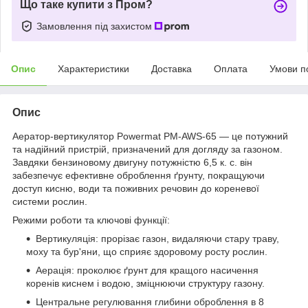
Що таке купити з Пром?
Замовлення під захистом
Опис
Характеристики
Доставка
Оплата
Умови п
Опис
Аератор-вертикулятор Powermat PM-AWS-65 — це потужний
та надійний пристрій, призначений для догляду за газоном.
Завдяки бензиновому двигуну потужністю 6,5 к. с. він
забезпечує ефективне оброблення ґрунту, покращуючи
доступ кисню, води та поживних речовин до кореневої
системи рослин.
Режими роботи та ключові функції:
Вертикуляція: прорізає газон, видаляючи стару траву,
моху та бур'яни, що сприяє здоровому росту рослин.
Аерація: проколює ґрунт для кращого насичення
коренів киснем і водою, зміцнюючи структуру газону.
Центральне регулювання глибини оброблення в 8