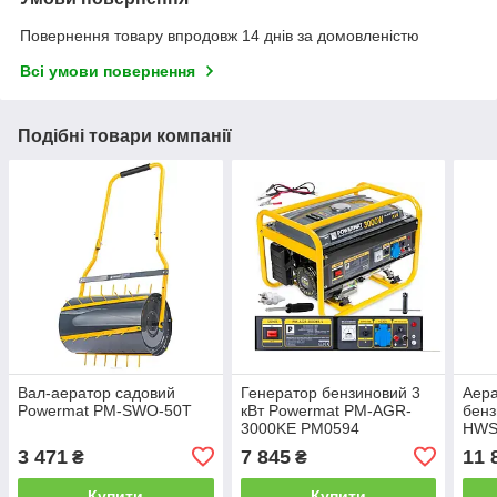
Повернення товару впродовж 14 днів за домовленістю
Всі умови повернення
Подібні товари компанії
Вал-аератор садовий
Генератор бензиновий 3
Аера
Powermat PM-SWO-50T
кВт Powermat PM-AGR-
бенз
3000KE PM0594
HWS
3 471
7 845
11 
₴
₴
Купити
Купити