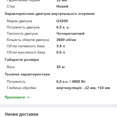
Стан
Новий
Характеристики двигуна внутрішнього згоряння
Марка двигуна
GX200
Потужність двигуна
6.5 к. с.
Тактность двигуна
Чотиритактний
Кількість обертів двигуна
3600 об/хв
Об'єм паливного бака
3.6 л
Об'єм масляного бака
0.6 л
Габаритні розміри
Вага
35 кг
Технічні характеристики
Потужність
6,5 к.с. / 4800 Вт
Глибина обробки
вертикуляція: -12 мм, +10 мм
Приховати
Умови доставки