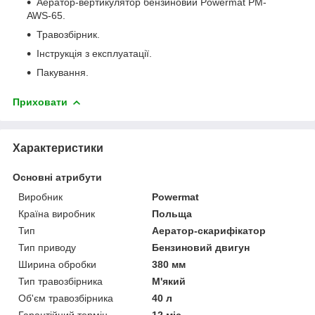
Аератор-вертикулятор бензиновий Powermat PM-
AWS-65.
Травозбірник.
Інструкція з експлуатації.
Пакування.
Приховати
Характеристики
Основні атрибути
Виробник
Powermat
Країна виробник
Польща
Тип
Аератор-скарифікатор
Тип приводу
Бензиновий двигун
Ширина обробки
380 мм
Тип травозбірника
М'який
Об'єм травозбірника
40 л
Гарантійний термін
12 міс