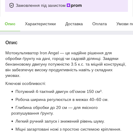
Замовлення під захистом
Опис
Характеристики
Доставка
Оплата
Умови п
Опис
Мотокультиватор Iron Angel — це надійне рішення для
обробки ґрунту на дачі, городі чи садовій ділянці. Завдяки
бензиновому двигуну потужністю 3.5 к.с. та міцній конструкції,
він забезпечує високу продуктивність навіть у складних
умовах.
Ключові особливості:
Потужний 4-тактний двигун об'ємом 150 см³.
Робоча ширина регулюється в межах 40–60 см.
Глибина обробки до 20 см — для якісного
розпушування ґрунту.
Легкий ручний запуск і знижений рівень шуму.
Міцні загартовані ножі з простою системою кріплення.