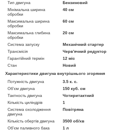
Тип двигуна
Бензиновий
Мінімальна ширина
40 см
обробки
Максимальна ширина
60 см
обробки
Максимальна глибина
20 см
обробки
Система запуску
Механічний стартер
Трансмісія
Черв'ячний редуктор
Гарантійний термін
12 міс
Стан
Новий
Характеристики двигуна внутрішнього згоряння
Потужність двигуна
3.5 к. с.
Об'єм двигуна
150 куб. см
Тактность двигуна
Чотиритактний
Кількість циліндрів
1
Система охолодження
Повітряна
двигуна
Кількість обертів двигуна
3500 об/хв
Об'єм паливного бака
1 л