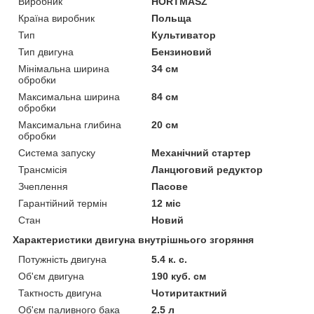
Виробник
HORTMASZ
Країна виробник
Польща
Тип
Культиватор
Тип двигуна
Бензиновий
Мінімальна ширина
34 см
обробки
Максимальна ширина
84 см
обробки
Максимальна глибина
20 см
обробки
Система запуску
Механічний стартер
Трансмісія
Ланцюговий редуктор
Зчеплення
Пасове
Гарантійний термін
12 міс
Стан
Новий
Характеристики двигуна внутрішнього згоряння
Потужність двигуна
5.4 к. с.
Об'єм двигуна
190 куб. см
Тактность двигуна
Чотиритактний
Об'єм паливного бака
2.5 л