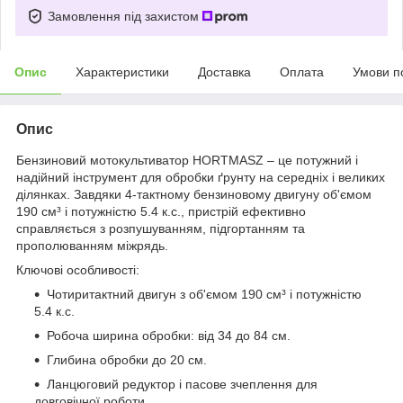
Замовлення під захистом
Опис
Характеристики
Доставка
Оплата
Умови п
Опис
Бензиновий мотокультиватор HORTMASZ – це потужний і
надійний інструмент для обробки ґрунту на середніх і великих
ділянках. Завдяки 4-тактному бензиновому двигуну об'ємом
190 см³ і потужністю 5.4 к.с., пристрій ефективно
справляється з розпушуванням, підгортанням та
прополюванням міжрядь.
Ключові особливості:
Чотиритактний двигун з об'ємом 190 см³ і потужністю
5.4 к.с.
Робоча ширина обробки: від 34 до 84 см.
Глибина обробки до 20 см.
Ланцюговий редуктор і пасове зчеплення для
довговічної роботи.