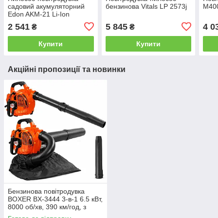
садовий акумуляторний
бензинова Vitals LP 2573j
M40
Edon AKM-21 Li-Ion
2 541
5 845
4 0
₴
₴
Купити
Купити
Акційні пропозиції та новинки
Бензинова повітродувка
BOXER BX-3444 3-в-1 6.5 кВт,
8000 об/хв, 390 км/год, з
функцією всмоктування,