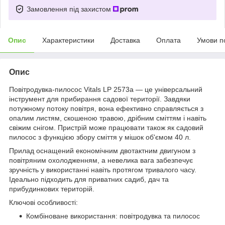
Замовлення під захистом
Опис
Характеристики
Доставка
Оплата
Умови п
Опис
Повітродувка-пилосос Vitals LP 2573a — це універсальний
інструмент для прибирання садової території. Завдяки
потужному потоку повітря, вона ефективно справляється з
опалим листям, скошеною травою, дрібним сміттям і навіть
свіжим снігом. Пристрій може працювати також як садовий
пилосос з функцією збору сміття у мішок об'ємом 40 л.
Прилад оснащений економічним двотактним двигуном з
повітряним охолодженням, а невелика вага забезпечує
зручність у використанні навіть протягом тривалого часу.
Ідеально підходить для приватних садиб, дач та
прибудинкових територій.
Ключові особливості:
Комбіноване використання: повітродувка та пилосос