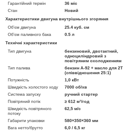
Гарантійний термін
36 міс
Стан
Новий
Характеристики двигуна внутрішнього згоряння
Об'єм двигуна
25.4 куб. см
Об'єм паливного бака
0.5 л
Технічні характеристики
Тип двигуна
бензиновий, двотактний,
одноциліндровий з
повітряним охолодженням
Тип палива
бензин А-92 + масло для 2Т
(співвідношення 25:1)
Потужність
1,0 кВт
Швидкість холостого ходу
7000 об/хв
Система запуску
ручний стартер
Повітряний потік
≥ 612 м³/год
Швидкість повітряного
62,5 м/с
потоку
Габарити упаковки
580×350×360 мм
Вага нетто/брутто
6,0 / 6,5 кг