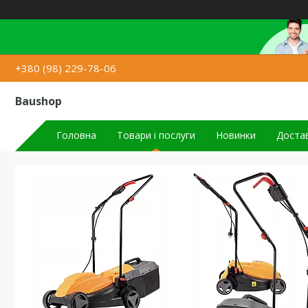
+380 (98) 229-78-06
Baushop
Головна
Товари і послуги
Новинки
Достав