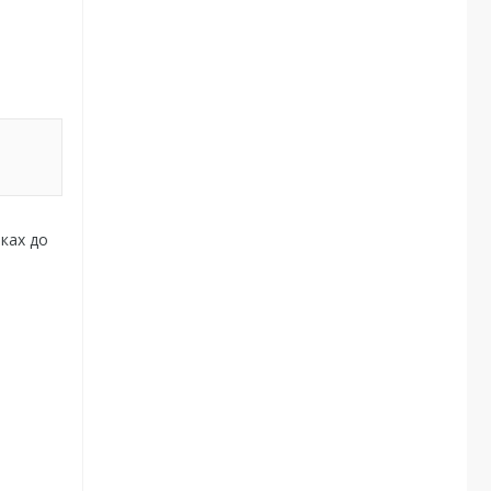
ках до
а