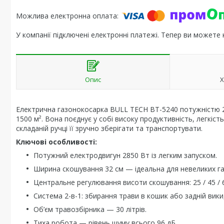
У компанії підключені електронні платежі. Тепер ви можете
Опис
Х
Електрична газонокосарка BULL TECH BT-5240 потужністю 28
1500 м². Вона поєднує у собі високу продуктивність, легкіс
складаній ручці її зручно зберігати та транспортувати.
Ключові особливості:
Потужний електродвигун 2850 Вт із легким запуском.
Ширина скошування 32 см — ідеальна для невеликих га
Центральне регулювання висоти скошування: 25 / 45 / 
Система 2-в-1: збирання трави в кошик або задній вики
Об’єм травозбірника — 30 літрів.
Тиха робота — рівень шуму всього 96 дБ.