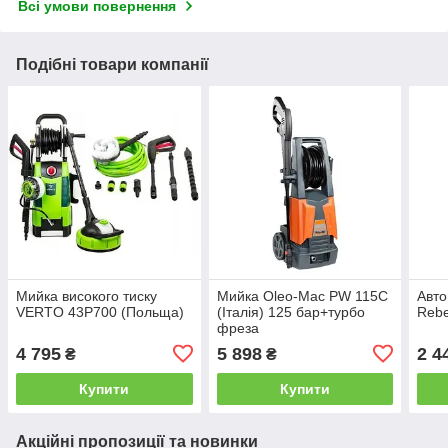
Всі умови повернення
Подібні товари компанії
Мийка високого тиску
Мийка Oleo-Mac PW 115C
Авто
VERTO 43P700 (Польща)
(Італія) 125 бар+турбо
Rebe
фреза
4 795
5 898
2 4
₴
₴
Купити
Купити
Акційні пропозиції та новинки