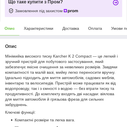
Що таке купити з Пром?
Замовлення під захистом
Опис
Характеристики
Доставка
Оплата
Умови п
Опис
Мінімийка високого тиску Karcher K 2 Compact — це легкий і
зручний пристрій для побутового застосування, який
забезпечує якісне очищення за невеликих розмірів. Завдяки
компактності та малій вазі, мийку легко переносити вручну.
Ідеально підходить для миття автомобілів, садових меблів,
інвентарю та велосипедів. Пристрій може працювати як від
водопроводу, так і з ємності з водою — без втрати тиску та
продуктивності. До комплекту входять дві насадки: віялова
для миття автомобіля й грязьова фреза для сильних
забруднень.
Ключові функції:
Компактні розміри та легка вага.