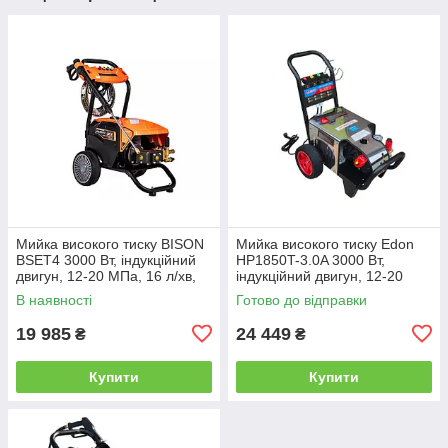
Мийка високого тиску BISON
Мийка високого тиску Edon
BSET4 3000 Вт, індукційний
HP1850T-3.0A 3000 Вт,
двигун, 12-20 МПа, 16 л/хв,
індукційний двигун, 12-20
шланг 10 м, 4 насадки та
МПа, 16 л/хв, шланг 10 м, 4
В наявності
Готово до відправки
пінна насадка
насадки та пінна
19 985
24 449
₴
₴
Купити
Купити