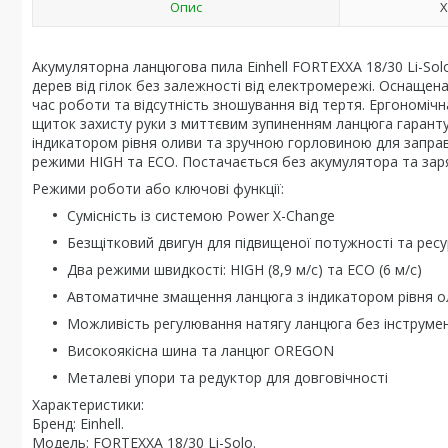
Опис
Х
Акумуляторна ланцюгова пила Einhell FORTEXXA 18/30 Li-Sol
дерев від гілок без залежності від електромережі. Оснаще
час роботи та відсутність зношування від тертя. Ергономіч
щиток захисту руки з миттєвим зупиненням ланцюга гаранту
індикатором рівня оливи та зручною горловиною для заправ
режими HIGH та ECO. Постачається без акумулятора та зар
Режими роботи або ключові функції:
Сумісність із системою Power X-Change
Безщітковий двигун для підвищеної потужності та ресу
Два режими швидкості: HIGH (8,9 м/с) та ECO (6 м/с)
Автоматичне змащення ланцюга з індикатором рівня о
Можливість регулювання натягу ланцюга без інструмен
Високоякісна шина та ланцюг OREGON
Металеві упори та редуктор для довговічності
Характеристики:
Бренд: Einhell.
Модель: FORTEXXA 18/30 Li-Solo.