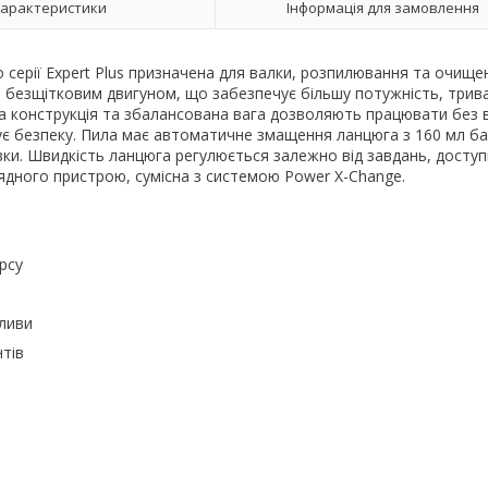
арактеристики
Інформація для замовлення
o серії Expert Plus призначена для валки, розпилювання та очище
на безщітковим двигуном, що забезпечує більшу потужність, трив
на конструкція та збалансована вага дозволяють працювати без 
є безпеку. Пила має автоматичне змащення ланцюга з 160 мл ба
ки. Швидкість ланцюга регулюється залежно від завдань, доступ
ядного пристрою, сумісна з системою Power X-Change.
рсу
ливи
тів