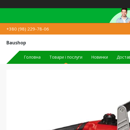
+380 (98) 229-78-06
Baushop
Головна
Товари і послуги
Новинки
Достав