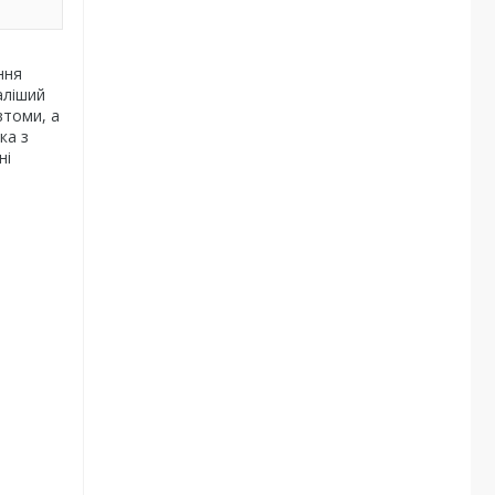
ння
аліший
втоми, а
ка з
ні