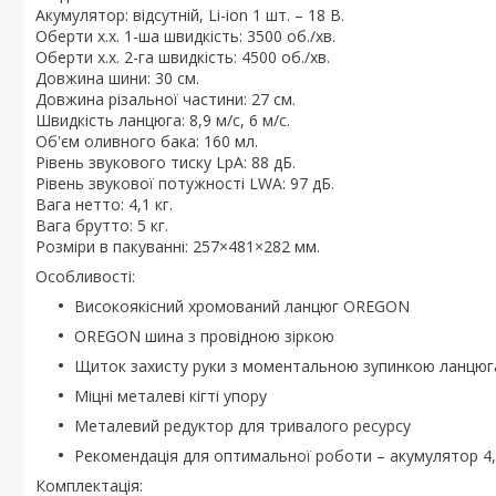
Акумулятор: відсутній, Li-ion 1 шт. – 18 В.
Оберти х.х. 1-ша швидкість: 3500 об./хв.
Оберти х.х. 2-га швидкість: 4500 об./хв.
Довжина шини: 30 см.
Довжина різальної частини: 27 см.
Швидкість ланцюга: 8,9 м/с, 6 м/с.
Об'єм оливного бака: 160 мл.
Рівень звукового тиску LpA: 88 дБ.
Рівень звукової потужності LWA: 97 дБ.
Вага нетто: 4,1 кг.
Вага брутто: 5 кг.
Розміри в пакуванні: 257×481×282 мм.
Особливості:
Високоякісний хромований ланцюг OREGON
OREGON шина з провідною зіркою
Щиток захисту руки з моментальною зупинкою ланцюг
Міцні металеві кігті упору
Металевий редуктор для тривалого ресурсу
Рекомендація для оптимальної роботи – акумулятор 4,
Комплектація: