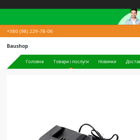
+380 (98) 229-78-06
Baushop
Головна
Товари і послуги
Новинки
Достав