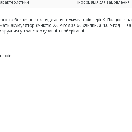
арактеристики
Інформація для замовлення
ого та безпечного заряджання акумуляторів серії X. Працює з н
жати акумулятор ємністю 2,0 А·год за 60 хвилин, а 4,0 А·год — за
 зручним у транспортуванні та зберіганні.
торів.