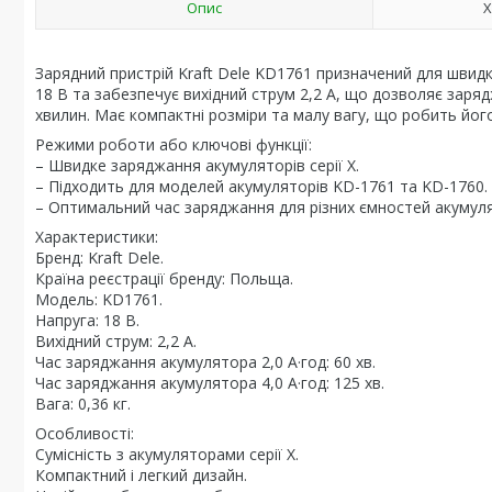
Опис
Х
Зарядний пристрій Kraft Dele KD1761 призначений для швидк
18 В та забезпечує вихідний струм 2,2 А, що дозволяє заряд
хвилин. Має компактні розміри та малу вагу, що робить його
Режими роботи або ключові функції:
– Швидке заряджання акумуляторів серії X.
– Підходить для моделей акумуляторів KD-1761 та KD-1760.
– Оптимальний час заряджання для різних ємностей акумуля
Характеристики:
Бренд: Kraft Dele.
Країна реєстрації бренду: Польща.
Модель: KD1761.
Напруга: 18 В.
Вихідний струм: 2,2 А.
Час заряджання акумулятора 2,0 А·год: 60 хв.
Час заряджання акумулятора 4,0 А·год: 125 хв.
Вага: 0,36 кг.
Особливості:
Сумісність з акумуляторами серії X.
Компактний і легкий дизайн.