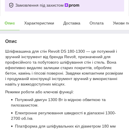
Замовлення під захистом
Опис
Характеристики
Доставка
Оплата
Умови п
Опис
Шліфмашина для стін Revolt DS 180-1300 — це потужний і
зручний інструмент від бренда Revolt, призначений для
професійного та побутового шліфування стін і стель. Вона
ефективно видаляє залишки старих покриттів, обробляє
бетон, камінь і гіпсові поверхні. Завдяки компактним розмірам
і продуманій конструкції інструмент зручний у використанні
навіть у важкодоступних місцях.
Режими роботи або ключові функції:
Потужний двигун 1300 Вт із мідною обвиткою та
пилозахистом.
Електронне регулювання швидкості в діапазоні 1300-
2700 об./хв.
Платформа для шліфувальних кіл діаметром 180 мм