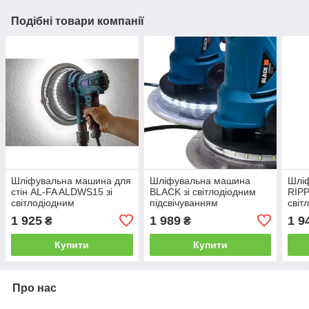
Подібні товари компанії
Шліфувальна машина для
Шліфувальна машина
Шлі
стін AL-FA ALDWS15 зі
BLACK зі світлодіодним
RIPP
світлодіодним
підсвічуванням
світ
підсвічуванням
1 925
1 989
1 9
₴
₴
Купити
Купити
Про нас