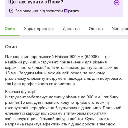
Що таке купити з Пром?
Замовлення під захистом
Опис
Характеристики
Доставка
Оплата
Умови п
Опис
Плиткоріз монорельсовий Haisser 900 мм (64035) — це
надійний ручний інструмент, призначений для різання
керамічної, кахельної плитки та керамограніту завтовшки до
15 мм. Завдяки міцній алюмінієвій основі та якісному
різальному елементу інструмент підходить як для побутового,
так і для професійного використання.
Ключові функції
Інструмент забезпечує довжину різання до 900 мм і глибину
різання 15 мм. Для плавного ходу та тривалого терміну
експлуатації передбачено 6 кулькових підшипників. Різальний
елемент із карбіду вольфраму з титановим покриттям
забезпечує втричі більший ресурс роботи. Суцільнолита
напрямна гарантує ефективність під час роботи з твердою