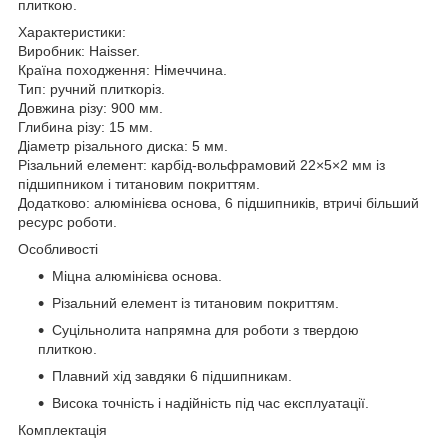
плиткою.
Характеристики:
Виробник: Haisser.
Країна походження: Німеччина.
Тип: ручний плиткоріз.
Довжина різу: 900 мм.
Глибина різу: 15 мм.
Діаметр різального диска: 5 мм.
Різальний елемент: карбід-вольфрамовий 22×5×2 мм із
підшипником і титановим покриттям.
Додатково: алюмінієва основа, 6 підшипників, втричі більший
ресурс роботи.
Особливості
Міцна алюмінієва основа.
Різальний елемент із титановим покриттям.
Суцільнолита напрямна для роботи з твердою
плиткою.
Плавний хід завдяки 6 підшипникам.
Висока точність і надійність під час експлуатації.
Комплектація