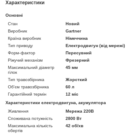
Характеристики
Основні
Стан
Новий
Виробник
Gartner
Країна виробник
Німеччина
Тип приводу
Електродвигун (від мережі)
Форм-фактор
Пересувний
Ріжучий механізм
Фрезерний
Максимальний діаметр
45 мм
гілок
Тип травозбірника
Жорсткий
Об'єм травозбірника
60 л
Гарантійний термін
12 міс
Характеристики електродвигуна, акумулятора
Живлення
Мережа 220В
Споживана потужність
2800 Вт
Максимальна кількість
42 об/хв
обертів