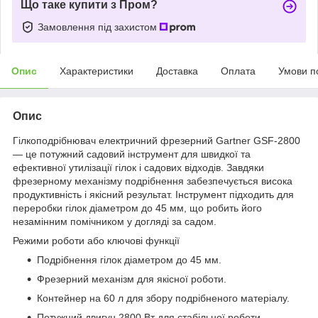
Що таке купити з Пром?
Замовлення під захистом
Опис
Характеристики
Доставка
Оплата
Умови п
Опис
Гілкоподрібнювач електричний фрезерний Gartner GSF-2800
— це потужний садовий інструмент для швидкої та
ефективної утилізації гілок і садових відходів. Завдяки
фрезерному механізму подрібнення забезпечується висока
продуктивність і якісний результат. Інструмент підходить для
переробки гілок діаметром до 45 мм, що робить його
незамінним помічником у догляді за садом.
Режими роботи або ключові функції
Подрібнення гілок діаметром до 45 мм.
Фрезерний механізм для якісної роботи.
Контейнер на 60 л для збору подрібненого матеріалу.
Потужний двигун 2800 Вт для стабільної роботи.