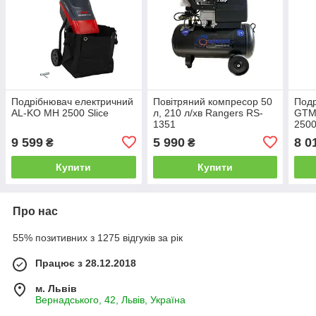
Подрібнювач електричний
Повітряний компресор 50
Подр
AL-KO MH 2500 Slice
л, 210 л/хв Rangers RS-
GTM
1351
2500
9 599
5 990
8 0
₴
₴
Купити
Купити
Про нас
55% позитивних з 1275 відгуків за рік
Працює з 28.12.2018
м. Львів
Вернадського, 42, Львів, Україна