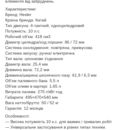
елементи від забруднень.
Характеристики:
Бренд: Hesler
Країна бренда: Китай
Тип двигуна: 4-тактний, одноциліндровий
Потужність: 10 л.с.
Робочий об'єм: 418 см3
Діаметр циліндра/ход поршня: 86 / 72 мм
Система охолодження: повітряна, примусова
Система запуску: ручна/ електрична
Тип вала: шпонкове з'єднання
Діаметр вала: 25,4 мм
Довжина вала: 72,2 мм
Довжина/ширина шпонічного пазу: 61,9 / 6,3 мм
Об'єм паливного бака: 5,5 л
Об'єм оливи в картері: 1,65 л
Витрата палива: 275 г/кВт·год
Габарити: 495×470×540 мм
Вага нетто/брутто: 50 / 52 кг
Гарантія: 12 місяців
Особливості:
— Висока потужність 10 к.с. для важких і тривалих робіт.
— Універсальне застосування в різних типах техніки.