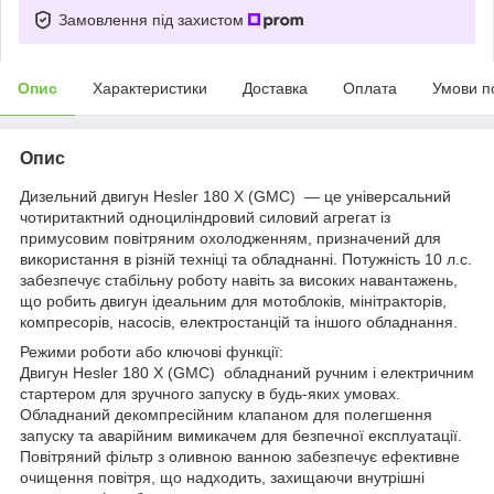
Замовлення під захистом
Опис
Характеристики
Доставка
Оплата
Умови п
Опис
Дизельний двигун Hesler 180 Х (GMC) — це універсальний
чотиритактний одноциліндровий силовий агрегат із
примусовим повітряним охолодженням, призначений для
використання в різній техніці та обладнанні. Потужність 10 л.с.
забезпечує стабільну роботу навіть за високих навантажень,
що робить двигун ідеальним для мотоблоків, мінітракторів,
компресорів, насосів, електростанцій та іншого обладнання.
Режими роботи або ключові функції:
Двигун Hesler 180 Х (GMC) обладнаний ручним і електричним
стартером для зручного запуску в будь-яких умовах.
Обладнаний декомпресійним клапаном для полегшення
запуску та аварійним вимикачем для безпечної експлуатації.
Повітряний фільтр з оливною ванною забезпечує ефективне
очищення повітря, що надходить, захищаючи внутрішні