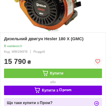
Дизельний двигун Hesler 180 Х (GMC)
В наявності
Код: WM186FB
Роздріб
15 790
₴
Купити
або
Купити з
Що таке купити з Пром?