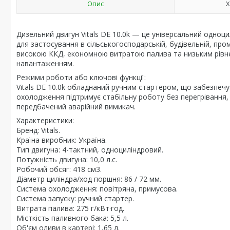
Опис
Х
Дизельний двигун Vitals DE 10.0k — це універсальний одно
для застосування в сільськогосподарській, будівельній, пром
високою ККД, економною витратою палива та низьким рівнем
навантаженням.
Режими роботи або ключові функції:
Vitals DE 10.0k обладнаний ручним стартером, що забезпечу
охолодження підтримує стабільну роботу без перегрівання, 
передбачений аварійний вимикач.
Характеристики:
Бренд: Vitals.
Країна виробник: Україна.
Тип двигуна: 4-тактний, одноциліндровий.
Потужність двигуна: 10,0 л.с.
Робочий обсяг: 418 см3.
Діаметр циліндра/ход поршня: 86 / 72 мм.
Система охолодження: повітряна, примусова.
Система запуску: ручний стартер.
Витрата палива: 275 г/кВт·год.
Місткість паливного бака: 5,5 л.
Об'єм оливи в картері: 1,65 л.