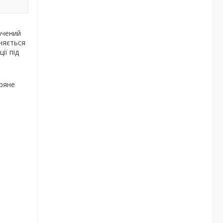
ачений
зняється
ії під
тряне