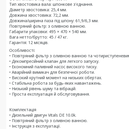
Тип хвостовика вала: шпонкове з'єднання.
Діаметр хвостовика: 25,4 мм.
Довжина хвостовика: 72,2 мм.
Довжина/ширина паза під шпону: 61,9/6,3 мм.
Повітряний фільтр: з оливною ванною.
Габарити упаковки: 495 × 470 × 540 мм.
Вага нетто/брутто: 45 / 47 кг.
Гарантія: 12 місяців.
Особливості:
• Повітряний фільтр з оливною ванною та чотириступенев
• Декомпресійний клапан для легкого запуску.
• Економний паливний насос високого тиску.
• Аварійний вимикач для безпечної роботи.
• Високий крутний момент на низьких обертах.
• Стабільна робота за будь-яких навантажень.
• Низький рівень шуму та вібрацій.
• Проста експлуатація й обслуговування.
Комплектація
• Дизельний двигун Vitals DE 10.0k.
• Повітряний фільтр з оливною ванною.
• Інструкція з експлуатації.