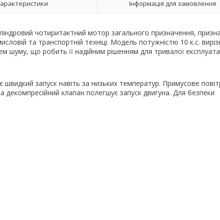
арактеристики
Інформація для замовлення
циліндровий чотиритактний мотор загального призначення, призн
исловій та транспортній техніці. Модель потужністю 10 к.с. вирі
 шуму, що робить її надійним рішенням для тривалої експлуатац
є швидкий запуск навіть за низьких температур. Примусове пові
а декомпресійний клапан полегшує запуск двигуна. Для безпеки