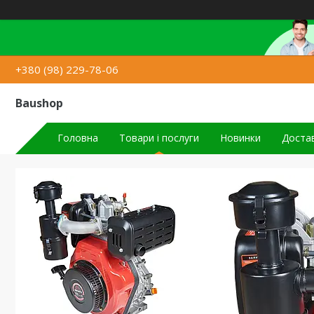
+380 (98) 229-78-06
Baushop
Головна
Товари і послуги
Новинки
Достав