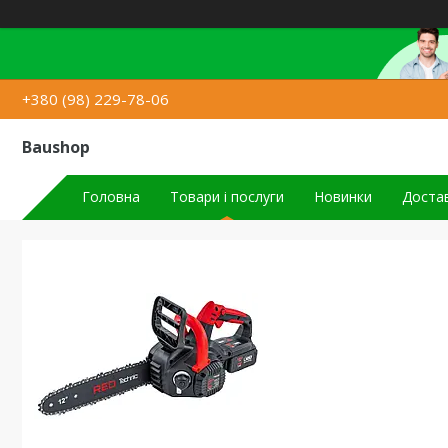
+380 (98) 229-78-06
Baushop
Головна
Товари і послуги
Новинки
Достав