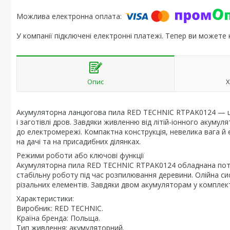
У компанії підключені електронні платежі. Тепер ви можете
Опис
Х
Акумуляторна ланцюгова пила RED TECHNIC RTPAK0124 — це 
і заготівлі дров. Завдяки живленню від літій-іонного акуму
до електромережі. Компактна конструкція, невелика вага й 
на дачі та на присадибних ділянках.
Режими роботи або ключові функції
Акумуляторна пила RED TECHNIC RTPAK0124 обладнана потуж
стабільну роботу під час розпилювання деревини. Олійна с
різальних елементів. Завдяки двом акумуляторам у компле
Характеристики:
Виробник: RED TECHNIC.
Країна бренда: Польща.
Тип живлення: акумуляторний.