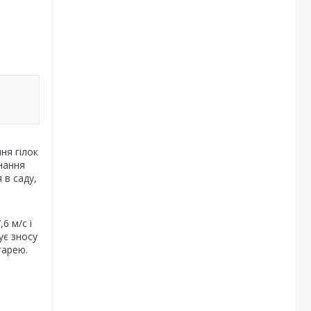
ня гілок
днання
 в саду,
6 м/с і
ує зносу
тарею.