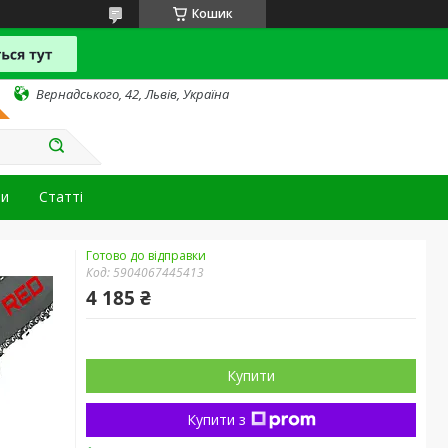
Кошик
Вернадського, 42, Львів, Україна
ти
Статті
Готово до відправки
Код:
5904067445413
4 185 ₴
Купити
Купити з