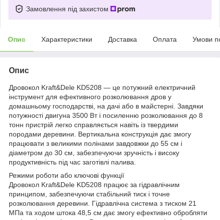
Замовлення під захистом
Опис
Характеристики
Доставка
Оплата
Умови п
Опис
Дровокол Kraft&Dele KD5208 — це потужний електричний
інструмент для ефективного розколювання дров у
домашньому господарстві, на дачі або в майстерні. Завдяки
потужності двигуна 3500 Вт і посиленню розколювання до 8
тонн пристрій легко справляється навіть із твердими
породами деревини. Вертикальна конструкція дає змогу
працювати з великими полінами завдовжки до 55 см і
діаметром до 30 см, забезпечуючи зручність і високу
продуктивність під час заготівлі палива.
Режими роботи або ключові функції
Дровокол Kraft&Dele KD5208 працює за гідравлічним
принципом, забезпечуючи стабільний тиск і точне
розколювання деревини. Гідравлічна система з тиском 21
МПа та ходом штока 48,5 см дає змогу ефективно обробляти