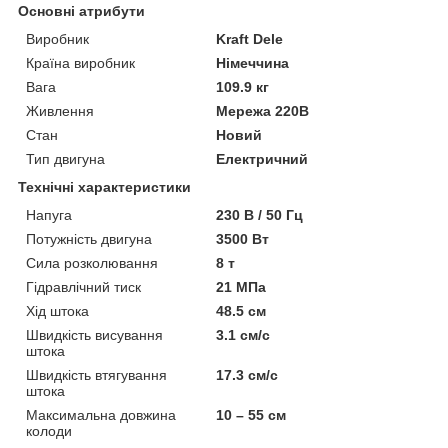
Основні атрибути
Виробник
Kraft Dele
Країна виробник
Німеччина
Вага
109.9 кг
Живлення
Мережа 220В
Стан
Новий
Тип двигуна
Електричний
Технічні характеристики
Напуга
230 В / 50 Гц
Потужність двигуна
3500 Вт
Сила розколювання
8 т
Гідравлічний тиск
21 МПа
Хід штока
48.5 см
Швидкість висування
3.1 см/с
штока
Швидкість втягування
17.3 см/с
штока
Максимальна довжина
10 – 55 см
колоди