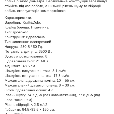
поліна різного діаметра. Вертикальна конструкція забезпечує
стійкість під час роботи, а низький рівень шуму та вібрації
робить експлуатацію комфортнішою.
Характеристики:
Виробник: Kraft&Dele.
Країна бренда: Німеччина.
Тип: дровокол.
Конструкція: гідравлічна.
Тип живлення: електричний.
Напруга: 230 В / 50 Гц.
Потужність двигуна: 3500 Вт.
Зусилля розколювання: 8 т.
Гідравлічний тиск: 21 МПа.
Хід штока: 48.5 см.
Швидкість висування штока: 3.1 см/с.
Швидкість втягування штока: 17.3 см/с.
Максимальна довжина поліна: 10 – 55 см.
Максимальний діаметр полена: 8 – 30 см.
Об'єм гідравлічної оливи: 4 л.
Рівень шуму: 74.7 дБА (без навантаження), 77.8 дБА (під
навантаженням).
Рівень вібрації: < 2.5 м/с2.
Габарити: 84.5×93.5 × 150 см.