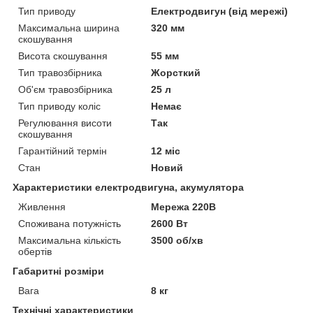
Тип приводу
Електродвигун (від мережі)
Максимальна ширина
320 мм
скошування
Висота скошування
55 мм
Тип травозбірника
Жорсткий
Об'єм травозбірника
25 л
Тип приводу коліс
Немає
Регулювання висоти
Так
скошування
Гарантійний термін
12 міс
Стан
Новий
Характеристики електродвигуна, акумулятора
Живлення
Мережа 220В
Споживана потужність
2600 Вт
Максимальна кількість
3500 об/хв
обертів
Габаритні розміри
Вага
8 кг
Технічні характеристики