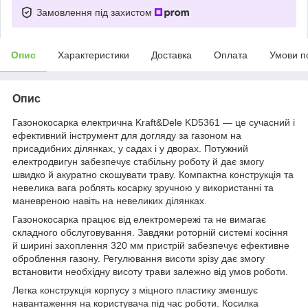
Замовлення під захистом
Опис
Характеристики
Доставка
Оплата
Умови п
Опис
Газонокосарка електрична Kraft&Dele KD5361 — це сучасний і
ефективний інструмент для догляду за газоном на
присадибних ділянках, у садах і у дворах. Потужний
електродвигун забезпечує стабільну роботу й дає змогу
швидко й акуратно скошувати траву. Компактна конструкція та
невелика вага роблять косарку зручною у використанні та
маневреною навіть на невеликих ділянках.
Газонокосарка працює від електромережі та не вимагає
складного обслуговування. Завдяки роторній системі косіння
й ширині захоплення 320 мм пристрій забезпечує ефективне
оброблення газону. Регулювання висоти зрізу дає змогу
встановити необхідну висоту трави залежно від умов роботи.
Легка конструкція корпусу з міцного пластику зменшує
навантаження на користувача під час роботи. Косилка