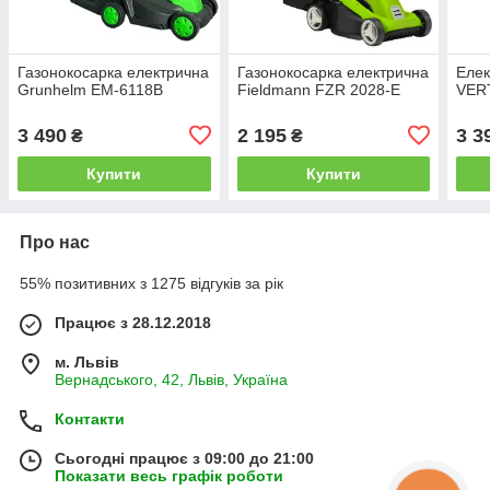
Газонокосарка електрична
Газонокосарка електрична
Елек
Grunhelm EM-6118B
Fieldmann FZR 2028-E
VER
3 490
2 195
3 3
₴
₴
Купити
Купити
Про нас
55% позитивних з 1275 відгуків за рік
Працює з 28.12.2018
м. Львів
Вернадського, 42, Львів, Україна
Контакти
Сьогодні працює з 09:00 до 21:00
Показати весь графік роботи