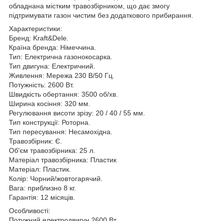
обладнана містким травозбірником, що дає змогу
підтримувати газон чистим без додаткового прибирання.
Характеристики:
Бренд: Kraft&Dele.
Країна бренда: Німеччина.
Тип: Електрична газонокосарка.
Тип двигуна: Електричний.
Живлення: Мережа 230 В/50 Гц.
Потужність: 2600 Вт.
Швидкість обертання: 3500 об/хв.
Ширина косіння: 320 мм.
Регулювання висоти зрізу: 20 / 40 / 55 мм.
Тип конструкції: Роторна.
Тип пересування: Несамохідна.
Травозбірник: Є.
Об'єм травозбірника: 25 л.
Матеріал травозбірника: Пластик
Матеріал: Пластик.
Колір: Чорний/жовтогарячий.
Вага: приблизно 8 кг.
Гарантія: 12 місяців.
Особливості:
Потужний електродвигун 2600 Вт.