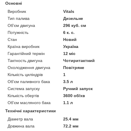
Основні
Виробник
Vitals
Тип палива
Дизельне
Об'єм двигуна
296 куб. см
Потужність
6 к. с.
Стан
Новий
Країна виробник
Україна
Гарантійний термін
12 міс
Тактность двигуна
Чотиритактний
Охолодження двигуна
Повітряне
Кількість циліндрів
1
Об'єм паливного бака
3.5 л
Система запуску
Ручний запуск
Кількість обертів
3600 об/хв
Об'єм масляного бака
1.1 л
Технічні характеристики
Діаметр вала
25.4 мм
Довжина вала
72.2 мм