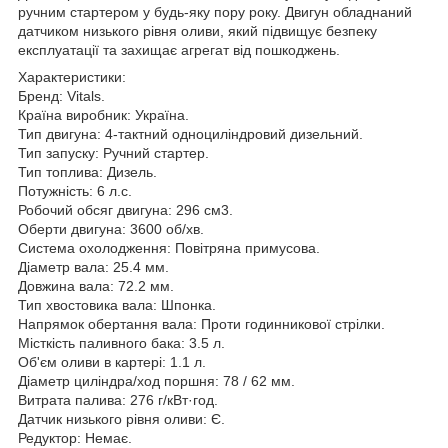
ручним стартером у будь-яку пору року. Двигун обладнаний
датчиком низького рівня оливи, який підвищує безпеку
експлуатації та захищає агрегат від пошкоджень.
Характеристики:
Бренд: Vitals.
Країна виробник: Україна.
Тип двигуна: 4-тактний одноциліндровий дизельний.
Тип запуску: Ручний стартер.
Тип топлива: Дизель.
Потужність: 6 л.с.
Робочий обсяг двигуна: 296 см3.
Оберти двигуна: 3600 об/хв.
Система охолодження: Повітряна примусова.
Діаметр вала: 25.4 мм.
Довжина вала: 72.2 мм.
Тип хвостовика вала: Шпонка.
Напрямок обертання вала: Проти годинникової стрілки.
Місткість паливного бака: 3.5 л.
Об'єм оливи в картері: 1.1 л.
Діаметр циліндра/ход поршня: 78 / 62 мм.
Витрата палива: 276 г/кВт·год.
Датчик низького рівня оливи: Є.
Редуктор: Немає.