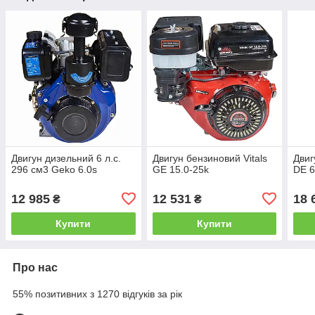
Двигун дизельний 6 л.с.
Двигун бензиновий Vitals
Двиг
296 см3 Geko 6.0s
GE 15.0-25k
DE 6
12 985
12 531
18 
₴
₴
Купити
Купити
Про нас
55% позитивних з 1270 відгуків за рік