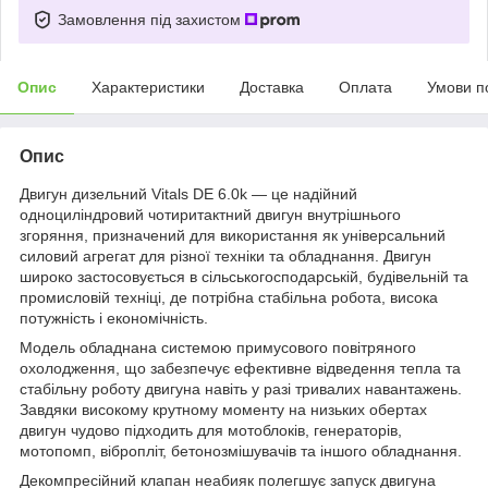
Замовлення під захистом
Опис
Характеристики
Доставка
Оплата
Умови п
Опис
Двигун дизельний Vitals DE 6.0k — це надійний
одноциліндровий чотиритактний двигун внутрішнього
згоряння, призначений для використання як універсальний
силовий агрегат для різної техніки та обладнання. Двигун
широко застосовується в сільськогосподарській, будівельній та
промисловій техніці, де потрібна стабільна робота, висока
потужність і економічність.
Модель обладнана системою примусового повітряного
охолодження, що забезпечує ефективне відведення тепла та
стабільну роботу двигуна навіть у разі тривалих навантажень.
Завдяки високому крутному моменту на низьких обертах
двигун чудово підходить для мотоблоків, генераторів,
мотопомп, вібропліт, бетонозмішувачів та іншого обладнання.
Декомпресійний клапан неабияк полегшує запуск двигуна