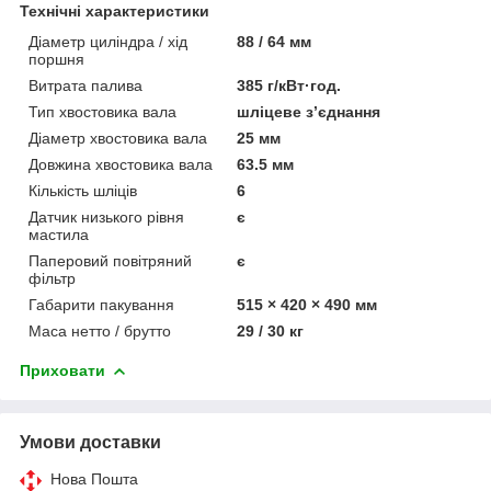
Технічні характеристики
Діаметр циліндра / хід
88 / 64 мм
поршня
Витрата палива
385 г/кВт·год.
Тип хвостовика вала
шліцеве з’єднання
Діаметр хвостовика вала
25 мм
Довжина хвостовика вала
63.5 мм
Кількість шліців
6
Датчик низького рівня
є
мастила
Паперовий повітряний
є
фільтр
Габарити пакування
515 × 420 × 490 мм
Маса нетто / брутто
29 / 30 кг
Приховати
Умови доставки
Нова Пошта