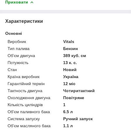
Приховати
Характеристики
Основні
Виробник
Vitals
Тип палива
Бензин
Об'єм двигуна
389 куб. см
Потужність
13 к. с.
Стан
Новий
Країна виробник
Україна
Гарантійний термін
12 міс
Тактность двигуна
Чотиритактний
Охолодження двигуна
Повітряне
Кількість циліндрів
1
Об'єм паливного бака
6.5 л
Система запуску
Ручний запуск
Об'єм масляного бака
1.1 л