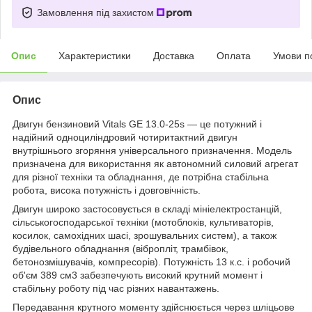
Замовлення під захистом
Опис
Характеристики
Доставка
Оплата
Умови п
Опис
Двигун бензиновий Vitals GE 13.0-25s — це потужний і
надійний одноциліндровий чотиритактний двигун
внутрішнього згоряння універсального призначення. Модель
призначена для використання як автономний силовий агрегат
для різної техніки та обладнання, де потрібна стабільна
робота, висока потужність і довговічність.
Двигун широко застосовується в складі мініелектростанцій,
сільськогосподарської техніки (мотоблоків, культиваторів,
косилок, самохідних шасі, зрошувальних систем), а також
будівельного обладнання (вібропліт, трамбівок,
бетонозмішувачів, компресорів). Потужність 13 к.с. і робочий
об'єм 389 см3 забезпечують високий крутний момент і
стабільну роботу під час різних навантажень.
Передавання крутного моменту здійснюється через шліцьове