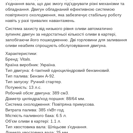
з'єднання вала, що дає змогу під'єднувати різні механізми та
обладнання. Двигун обладнаний ефективною системою
повітряного охолодження, яка забезпечує стабільну роботу
навіть у разі тривалих навантажень.
Система захисту від низького рівня оливи автоматично
зупиняє двигун за недостатньої кількості оливи в картері,
запобігаючи його пошкодженню. Дві горловини для заливання
оливи неабияк спрощують обслуговування двигуна.
Характеристики:
Бренд: Vitals.
Країна виробник: Україна.
Тип двигуна: 4-тактний одноциліндровий бензиновий.
Тип палива: Бензин А-92.
Тип запуску: Ручний стартер.
Потужність: 13 л.с.
Робочий обсяг двигуна: 389 см3.
Діаметр циліндра/ход поршня: 88/64 мм.
Система охолодження: Повітряна примусова.
Витрата палива: 385 г/кВт·год.
Місткість паливного бака: 6.5 л.
Об'єм оливи в картері: 1.1 л.
Тип хвостовика вала: Шліцьове з'єднання.
Діаметр хвостовика вала: 25 мм.