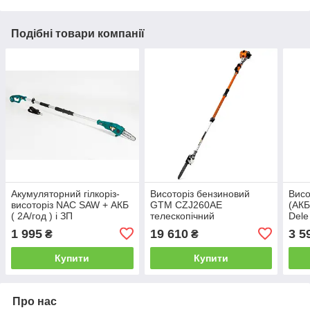
Подібні товари компанії
Акумуляторний гілкоріз-
Висоторіз бензиновий
Висо
висоторіз NAC SAW + АКБ
GTM CZJ260AE
(АКБ
( 2А/год ) і ЗП
телескопічний
Dele
1 995
19 610
3 5
₴
₴
Купити
Купити
Про нас