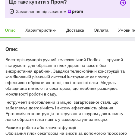
Що таке купити з Пром?
Замовлення під захистом
Опис
Характеристики
Доставка
Оплата
Умови п
Опис
Висоторіз-сучкоріз ручний телескопічний Redfox — зручний
інструмент для обрізання гілок дерев на висоті без
використання драбини. Завдяки телескопічній конструкції та
комбінованій різальній системі інструмент дає змогу
ефективно обрізати як тонкі, так і товстіші гілки. Модель
обладнана пилкою та секатором, що неабияк розширює
можливості роботи в саду.
Інструмент виготовлений із міцної загартованої сталі, що
забезпечує довговічність і високу ефективність різання.
Ергономічна конструкція та керування шнуром дають змогу
легко обрізати гілки навіть у важкодоступних місцях.
Режими роботи або ключові функції
Обрізання гілок секатором на висоті за допомогою тросового