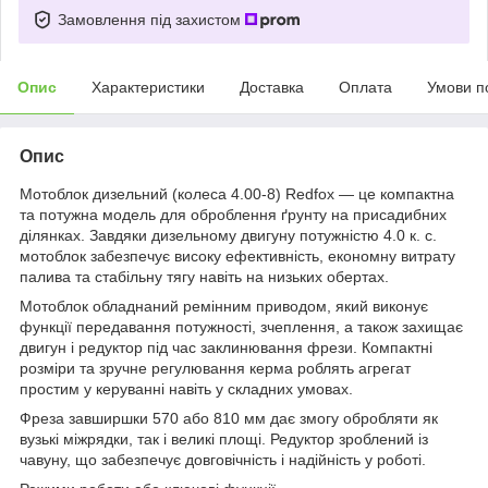
Замовлення під захистом
Опис
Характеристики
Доставка
Оплата
Умови п
Опис
Мотоблок дизельний (колеса 4.00-8) Redfox — це компактна
та потужна модель для оброблення ґрунту на присадибних
ділянках. Завдяки дизельному двигуну потужністю 4.0 к. с.
мотоблок забезпечує високу ефективність, економну витрату
палива та стабільну тягу навіть на низьких обертах.
Мотоблок обладнаний ремінним приводом, який виконує
функції передавання потужності, зчеплення, а також захищає
двигун і редуктор під час заклинювання фрези. Компактні
розміри та зручне регулювання керма роблять агрегат
простим у керуванні навіть у складних умовах.
Фреза завширшки 570 або 810 мм дає змогу обробляти як
вузькі міжрядки, так і великі площі. Редуктор зроблений із
чавуну, що забезпечує довговічність і надійність у роботі.