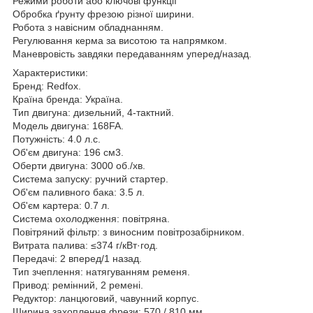
Режими роботи або ключові функції
Обробка ґрунту фрезою різної ширини.
Робота з навісним обладнанням.
Регулювання керма за висотою та напрямком.
Маневровість завдяки передаванням уперед/назад.
Характеристики:
Бренд: Redfox.
Країна бренда: Україна.
Тип двигуна: дизельний, 4-тактний.
Модель двигуна: 168FA.
Потужність: 4.0 л.с.
Об'єм двигуна: 196 см3.
Оберти двигуна: 3000 об./хв.
Система запуску: ручний стартер.
Об'єм паливного бака: 3.5 л.
Об'єм картера: 0.7 л.
Система охолодження: повітряна.
Повітряний фільтр: з виносним повітрозабірником.
Витрата палива: ≤374 г/кВт·год.
Передачі: 2 вперед/1 назад.
Тип зчеплення: натягуванням ременя.
Привод: ремінний, 2 ремені.
Редуктор: ланцюговий, чавунний корпус.
Ширина захоплення фрези: 570 / 810 мм.